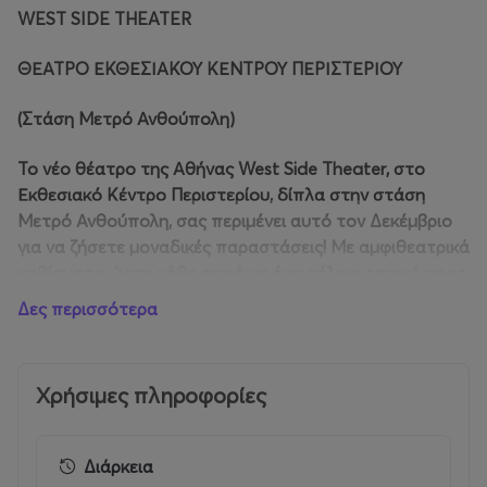
WEST SIDE THEATER
ΘΕΑΤΡΟ ΕΚΘΕΣΙΑΚΟΥ ΚΕΝΤΡΟΥ ΠΕΡΙΣΤΕΡΙΟΥ
(Στάση Μετρό Ανθούπολη)
To νέο θέατρο της Αθήνας West Side Theater, στο
Εκθεσιακό Κέντρο Περιστερίου, δίπλα στην στάση
Μετρό Ανθούπολη, σας περιμένει αυτό τον Δεκέμβριο
για να ζήσετε μοναδικές παραστάσεις! Με αμφιθεατρικά
καθίσματα ώστε κάθε σειρά να έχει τέλεια οπτική προς
την εντυπωσιακά μεγάλη σκηνή, υπόσχεται να
Δες περισσότερα
φιλοξενήσει σπουδαίες παραστάσεις για όλη την
οικογένεια.
Χρήσιμες πληροφορίες
Αυτά τα Χριστούγεννα το κλασικό μπαλέτο έρχεται
ξανά στην Αθήνα με την ξεχωριστή ομάδα μπαλέτου
The Grand Classical Ballet of Europe που
Διάρκεια
δημιουργήθηκε στην Γερμανία και αποτελείται από