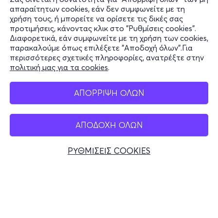
Πληροφορίες
απαραίτητων cookies, εάν δεν συμφωνείτε με τη
χρήση τους, ή μπορείτε να ορίσετε τις δικές σας
Υποστήριξη
προτιμήσεις, κάνοντας κλικ στο "Ρυθμίσεις cookies".
Διαφορετικά, εάν συμφωνείτε με τη χρήση των cookies,
Stay Connected
παρακαλούμε όπως επιλέξετε "Αποδοχή όλων".Για
περισσότερες σχετικές πληροφορίες, ανατρέξτε στην
πολιτική μας για τα cookies
.
Mobile app
ΑΠΟΡΡΙΨΗ ΟΛΩΝ
ΑΠΟΔΟΧΗ ΟΛΩΝ
Ελλάδα
Τηλεφωνικές κρατήσεις
ΡΥΘΜΙΣΕΙΣ COOKIES
+30 2117700000
Δευ - Παρ 10:00 - 18:00
Φυσικά σημεία