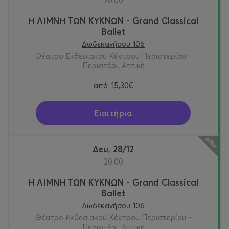
20:00
Τμήμα Αλλαγών, μέσω email, στο
support@more.com
:
Δευτέρα έως Παρασκευή 10:00 - 18:00 (εκτός αργιών)
Η ΛΙΜΝΗ ΤΩΝ ΚΥΚΝΩΝ - Grand Classical
Ballet
Δωδεκανήσου 106
Θέατρο Εκθεσιακού Κέντρου Περιστερίου -
Περιστέρι, Αττική
από
15,30€
Εισιτήρια
Δευ, 28/12
20:00
Η ΛΙΜΝΗ ΤΩΝ ΚΥΚΝΩΝ - Grand Classical
Ballet
Δωδεκανήσου 106
Θέατρο Εκθεσιακού Κέντρου Περιστερίου -
Περιστέρι, Αττική