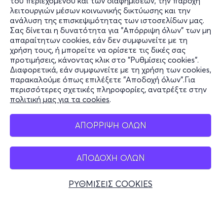
του περιεχομένου και των διαφημίσεων, την παροχή
λειτουργιών μέσων κοινωνικής δικτύωσης και την
ανάλυση της επισκεψιμότητας των ιστοσελίδων μας.
Σας δίνεται η δυνατότητα για "Απόρριψη όλων" των μη
Πληροφορίες
απαραίτητων cookies, εάν δεν συμφωνείτε με τη
χρήση τους, ή μπορείτε να ορίσετε τις δικές σας
Υποστήριξη
προτιμήσεις, κάνοντας κλικ στο "Ρυθμίσεις cookies".
Διαφορετικά, εάν συμφωνείτε με τη χρήση των cookies,
Stay Connected
παρακαλούμε όπως επιλέξετε "Αποδοχή όλων".Για
περισσότερες σχετικές πληροφορίες, ανατρέξτε στην
πολιτική μας για τα cookies
.
Mobile app
ΑΠΟΡΡΙΨΗ ΟΛΩΝ
ΑΠΟΔΟΧΗ ΟΛΩΝ
Ελλάδα
Τηλεφωνικές κρατήσεις
ΡΥΘΜΙΣΕΙΣ COOKIES
+30 2117700000
Δευ - Παρ 10:00 - 18:00
Φυσικά σημεία