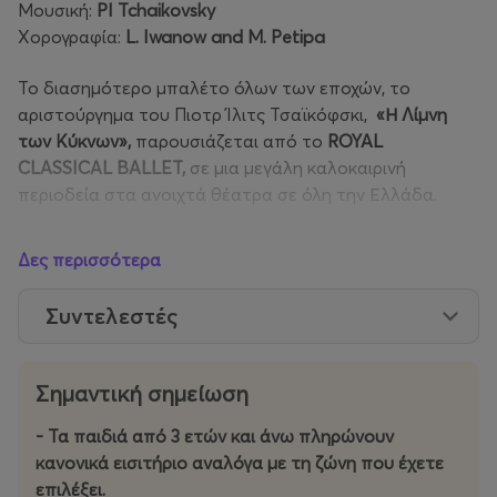
Μουσική:
PI Tchaikovsky
Χορογραφία:
L. Iwanow and M. Petipa
Το διασημότερο μπαλέτο όλων των εποχών, το
αριστούργημα του Πιοτρ Ίλιτς Τσαϊκόφσκι,
«Η Λίμνη
των Κύκνων»,
παρουσιάζεται από το
ROYAL
CLASSICAL BALLET,
σε μια μεγάλη καλοκαιρινή
περιοδεία στα ανοιχτά θέατρα σε όλη την Ελλάδα.
«Η Λίμνη των Κύκνων», μια ιστορία ύμνος στην αγάπη
Δες περισσότερα
που δεν παύει να γοητεύει τον θεατή. Η πανέμορφη
Οντέτ ζει παγιδευμένη σε σώμα κύκνου, εξαιτίας της
Συντελεστές
κατάρας του σκοτεινού μάγου Ρόθμπαρτ. Μόνο τη
νύχτα, όταν το φεγγάρι υψώνεται στον ουρανό, παίρνει
την ανθρώπινη μορφή της. Όταν ο νεαρός πρίγκιπας
Σημαντική σημείωση
Ζίγκφριντ τη συναντά, μαγεύεται από την ομορφιά και
την αγνότητά της. Όμως ο πανούργος μάγος
- Τα παιδιά από 3 ετών και άνω πληρώνουν
προσπαθεί με δόλο να παντρέψει την κόρη του, Οντίλ,
κανονικά εισιτήριο αναλόγα με τη ζώνη που έχετε
τον μαύρο κύκνο, με τον πρίγκηπα. Όταν ανακαλύπτει
επιλέξει.