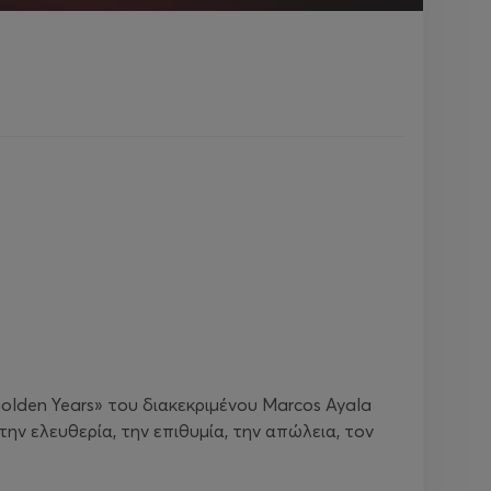
lden Years» του διακεκριμένου Marcos Ayala
ην ελευθερία, την επιθυμία, την απώλεια, τον