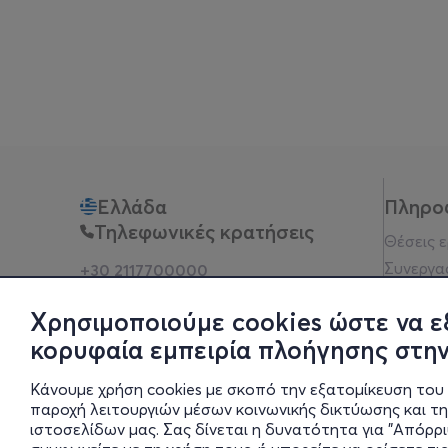
Ελλάδα
Πληρο
Τηλεφωνικές κρατήσεις
Θέσεις 
Συνεργα
+30 2117700000
Δευ - Παρ 10:00 - 18:00
Όροι χρ
Φυσικά σημεία
Χρησιμοποιούμε cookies ώστε να ε
Πολιτικ
κορυφαία εμπειρία πλοήγησης στην
Νομική 
Οδηγίες
Κάνουμε χρήση cookies με σκοπό την εξατομίκευση του 
Blog
παροχή λειτουργιών μέσων κοινωνικής δικτύωσης και τ
ιστοσελίδων μας. Σας δίνεται η δυνατότητα για "Απόρρ
Οικονομι