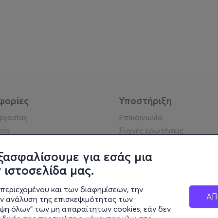
φορίες
Υποστήριξη
εργασίας
Επικοινωνία
σία
Συχνές ερωτήσεις
ήσης
Πράξη για τις ψηφιακές
Υπηρεσίες
ξασφαλίσουμε για εσάς μια
ή απορρήτου
Σύνδεση reseller
 ιστοσελίδα μας.
σημείωση
 κοινότητας
περιεχομένου και των διαφημίσεων, την
ΑΠ
ην ανάλυση της επισκεψιμότητας των
ιψη όλων" των μη απαραίτητων cookies, εάν δεν
κά στοιχεία