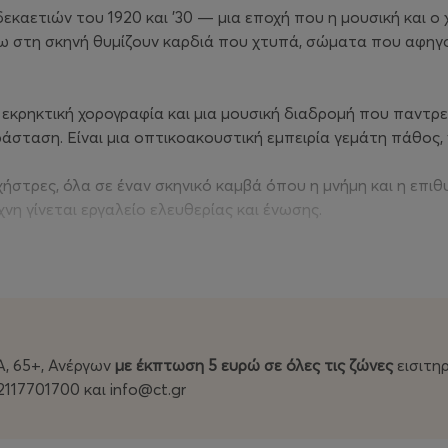
αετιών του 1920 και ’30 — μια εποχή που η μουσική και ο
 στη σκηνή θυμίζουν καρδιά που χτυπά, σώματα που αφηγού
 εκρηκτική χορογραφία και μια μουσική διαδρομή που παντρεύ
άσταση. Είναι μια οπτικοακουστική εμπειρία γεμάτη πάθος, 
ρχήστρες, όλα σε έναν σκηνικό καμβά όπου η μνήμη και η επιθ
νη γίνεται εργαλείο ελευθερίας και ένωσης.
 προβάλλει μόνο την ιστορία δύο μουσικών ειδών, αλλά μας 
 την απώλεια σε κίνηση.
Α, 65+, Ανέργων
με έκπτωση 5 ευρώ σε όλες τις ζώνες
εισιτη
2117701700 και info@ct.gr