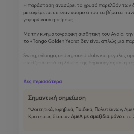
Η παράσταση ανασύρει το χρυσό παρελθόν των δεκ
μεταφέρεται σε έναν κόσμο όπου τα βήματα πάνω
γεφυρώνουν ηπείρους.
Με την κινηματογραφική αισθητική του Ayala, την
το «Tango Golden Years» δεν είναι απλώς μια παρ
Swing, milonga, underground clubs και μεγάλες ο
φωτίζεται από τη λάμψη της δημιουργίας και η τέχ
Το Christmas Theater φιλοξενεί ένα έργο που δεν
Δες περισσότερα
μπορεί να μεταμορφώνει τον πόνο σε ομορφιά και
Σημαντική σημείωση
Ημερομηνία:
22 Απριλίου 2026
Χώρος:
Christmas Theater
*Φοιτητικά, Εφηβικά, Παιδικά, Πολυτέκνων, Αμε
Ώρα έναρξης:
19.30
Kρατησεις θέσεων
ΑμεΑ με αμαξίδια μόνο
στο 
Διάρκεια:
90 λεπτά + διάλειμμα 15 λεπτών
Εισιτήρια:
www.more.com
Πληροφορίες:
211 - 77 01 700 & info@ct.gr