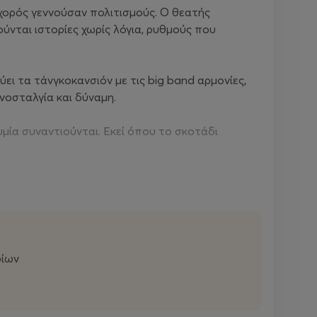
 χορός γεννούσαν πολιτισμούς. Ο θεατής
νται ιστορίες χωρίς λόγια, ρυθμούς που
ει τα τάνγκοκανσιόν με τις big band αρμονίες,
νοσταλγία και δύναμη.
υμία συναντιούνται. Εκεί όπου το σκοτάδι
θυμίζει τη διαχρονική δύναμη της τέχνης που
ρίων