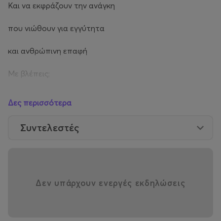
Και να εκφράζουν την ανάγκη
που νιώθουν για εγγύτητα
και ανθρώπινη επαφή
Με βλέπεις;
είναι ένα ερώτημα
Δες περισσότερα
που ανοίγει ρωγμές
Συντελεστές
στην θέαση,
στον τρόπο που επιλέγουμε να δούμε κάτι ή κάποιον.
Δεν υπάρχουν ενεργές εκδηλώσεις
Και στην ευαλωτότητα
που προκύπτει