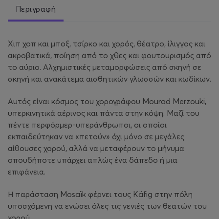
Περιγραφή
Χιπ χοπ και μποξ, τσίρκο και χορός, θέατρο, ίλιγγος και
ακροβατικά, ποίηση από το χθες και φουτουρισμός από
το αύριο. Αλχημιστικές μεταμορφώσεις από σκηνή σε
σκηνή και ανακάτεμα αισθητικών γλωσσών και κωδίκων.
Αυτός είναι κόσμος του χορογράφου Mourad Merzouki,
υπερκινητικά αέρινος και πάντα στην κόψη. Μαζί του
πέντε περφόρμερ-υπεράνθρωποι, οι οποίοι
εκπαιδεύτηκαν να «πετούν» όχι μόνο σε μεγάλες
αίθουσες χορού, αλλά να μεταφέρουν το μήνυμα
οπουδήποτε υπάρχει απλώς ένα δάπεδο ή μια
επιφάνεια.
Η παράσταση Mosaïk φέρνει τους Käfig στην πόλη
υποσχόμενη να ενώσει όλες τις γενιές των θεατών του
χορού.