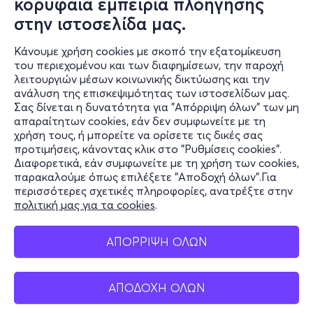
κορυφαία εμπειρία πλοήγησης
στην ιστοσελίδα μας.
Κάνουμε χρήση cookies με σκοπό την εξατομίκευση
του περιεχομένου και των διαφημίσεων, την παροχή
λειτουργιών μέσων κοινωνικής δικτύωσης και την
ανάλυση της επισκεψιμότητας των ιστοσελίδων μας.
Σας δίνεται η δυνατότητα για "Απόρριψη όλων" των μη
Πληροφορίες
απαραίτητων cookies, εάν δεν συμφωνείτε με τη
χρήση τους, ή μπορείτε να ορίσετε τις δικές σας
Υποστήριξη
προτιμήσεις, κάνοντας κλικ στο "Ρυθμίσεις cookies".
Διαφορετικά, εάν συμφωνείτε με τη χρήση των cookies,
Stay Connected
παρακαλούμε όπως επιλέξετε "Αποδοχή όλων".Για
περισσότερες σχετικές πληροφορίες, ανατρέξτε στην
πολιτική μας για τα cookies
.
Mobile app
ΑΠΟΡΡΙΨΗ ΟΛΩΝ
ΑΠΟΔΟΧΗ ΟΛΩΝ
Ελλάδα
Τηλεφωνικές κρατήσεις