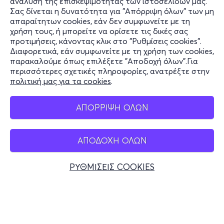
ανάλυση της επισκεψιμότητας των ιστοσελίδων μας.
Σας δίνεται η δυνατότητα για "Απόρριψη όλων" των μη
Πληροφορίες
απαραίτητων cookies, εάν δεν συμφωνείτε με τη
χρήση τους, ή μπορείτε να ορίσετε τις δικές σας
Υποστήριξη
προτιμήσεις, κάνοντας κλικ στο "Ρυθμίσεις cookies".
Διαφορετικά, εάν συμφωνείτε με τη χρήση των cookies,
Stay Connected
παρακαλούμε όπως επιλέξετε "Αποδοχή όλων".Για
περισσότερες σχετικές πληροφορίες, ανατρέξτε στην
πολιτική μας για τα cookies
.
Mobile app
ΑΠΟΡΡΙΨΗ ΟΛΩΝ
ΑΠΟΔΟΧΗ ΟΛΩΝ
Ελλάδα
Τηλεφωνικές κρατήσεις
ΡΥΘΜΙΣΕΙΣ COOKIES
+30 2117700000
Δευ - Παρ 10:00 - 18:00
Φυσικά σημεία