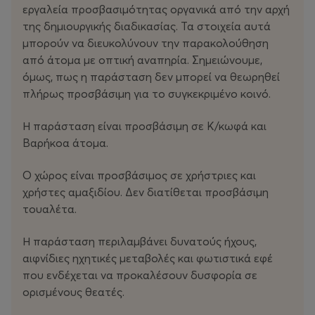
εργαλεία προσβασιμότητας οργανικά από την αρχή
δημιουργικής διαδικασίας. Τα στοιχεία αυτά μπορούν να
της δημιουργικής διαδικασίας. Τα στοιχεία αυτά
διευκολύνουν την παρακολούθηση από άτομα με
μπορούν να διευκολύνουν την παρακολούθηση
οπτική αναπηρία. Σημειώνουμε, όμως, πως η
από άτομα με οπτική αναπηρία. Σημειώνουμε,
παράσταση δεν μπορεί να θεωρηθεί πλήρως
όμως, πως η παράσταση δεν μπορεί να θεωρηθεί
προσβάσιμη για το συγκεκριμένο κοινό.
πλήρως προσβάσιμη για το συγκεκριμένο κοινό.
Η παράσταση είναι προσβάσιμη σε Κ/κωφά και
Η παράσταση είναι προσβάσιμη σε Κ/κωφά και
Βαρήκοα άτομα.
Βαρήκοα άτομα.
Ο χώρος είναι προσβάσιμος σε χρήστριες και χρήστες
Ο χώρος είναι προσβάσιμος σε χρήστριες και
αμαξιδίου. Δεν διατίθεται προσβάσιμη τουαλέτα.
χρήστες αμαξιδίου. Δεν διατίθεται προσβάσιμη
τουαλέτα.
Η παράσταση περιλαμβάνει δυνατούς ήχους,
Συντελεστές
αιφνίδιες ηχητικές μεταβολές και φωτιστικά εφέ
που ενδέχεται να προκαλέσουν δυσφορία σε
Χορογραφία/συντονισμός: Κατερίνα Γεβετζή
ορισμένους θεατές.
Συνδημιουργία/ερμηνεία: Ομάδα artogether
Κώστας Αδαμόπουλος, Μάριος Αποστολίδης, Νάσια