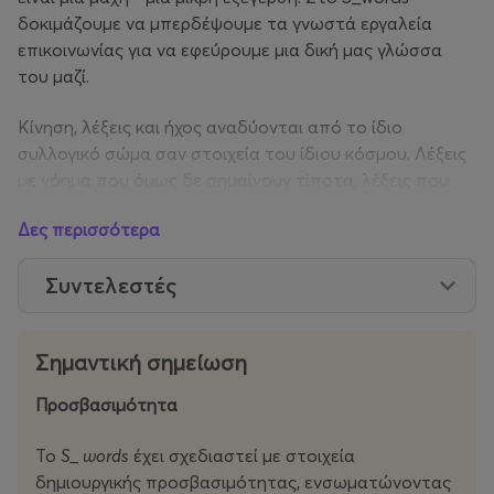
δοκιμάζουμε να μπερδέψουμε τα γνωστά εργαλεία
επικοινωνίας για να εφεύρουμε μια δική μας γλώσσα
του μαζί.
Κίνηση, λέξεις και ήχος αναδύονται από το ίδιο
συλλογικό σώμα σαν στοιχεία του ίδιου κόσμου. Λέξεις
με νόημα που όμως δε σημαίνουν τίποτα, λέξεις που
μετατρέπονται σε ήχο, ήχος που γίνεται κίνηση, κίνηση
Δες περισσότερα
που παράγει λέξεις — όλα μπλεγμένα σε έναν χορό που
δημιουργείται και διαλύεται την ίδια στιγμή. Μια
Συντελεστές
παράξενη πολυφωνία, μια γλώσσα κρυφή που
φανερώνεται μέσα από την κίνηση των σωμάτων,
γιορτάζοντας τη διαφορετικότητά τους.
Σημαντική σημείωση
Προσβασιμότητα
Προσβασιμότητα
Το
S_ words
έχει σχεδιαστεί με στοιχεία δημιουργικής
Το
S_ words
έχει σχεδιαστεί με στοιχεία
προσβασιμότητας, ενσωματώνοντας εργαλεία
δημιουργικής προσβασιμότητας, ενσωματώνοντας
προσβασιμότητας οργανικά από την αρχή της