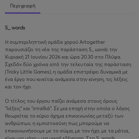
Περιγραφή
S_ words
Η συμπεριληπτική ομάδα χορού Artogether
παρουσιάζει τη νέα της παράσταση
S_ words
την
Κυριακή 21 Ιουνίου 2026 και ώρα 20.30 στο Πλύφα.
Σχεδόν δύο χρόνια από την τελευταία της παράσταση
(Tricky Little Games), η ομάδα επιστρέφει δυναμικά με
ένα έργο που κινείται ανάμεσα στην κίνηση, τις λέξεις
και τον ήχο.
Ο τίτλος του έργου παίζει ανάμεσα στους όρους
“λέξεις” και “σπαθιά”. Σε μια εποχή στην οποία ο λόγος
θεωρείται το κύριο όχημα επικοινωνίας μεταξύ των
ανθρώπων, η εμπιστοσύνη πως μπορούμε να
επικοινωνήσουμε με το σώμα, με τον ήχο, με τα μάτια,
είναι μια μάχη - μια μικρή εξέγερση. Στο S_words