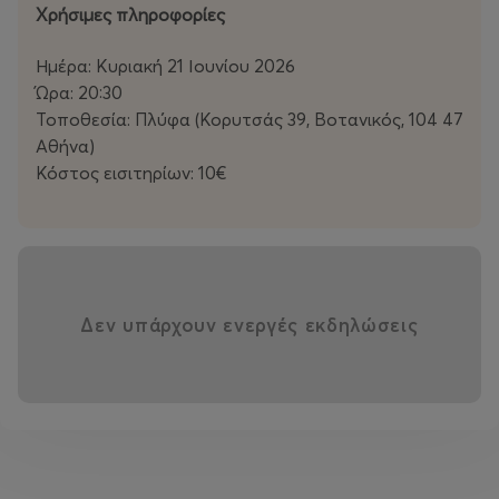
Χρήσιμες πληροφορίες
Γιαννακοπούλου, Χρήστος Γιώτης, Ιουλίτα Λατάνη,
Φώτης Μπαναβάς, Φιλαρέτη Παπαδοπούλου, Ντέμη
Ημέρα: Κυριακή 21 Ιουνίου 2026
Παπαθανασίου, Δημήτρης Παπακυριαζής, Αγγελική
Ώρα: 20:30
Σακελλαρίου, Μανώλης Σαριδάκης, Ισιδώρα Φρέιζερ
Τοποθεσία: Πλύφα (Κορυτσάς 39, Βοτανικός, 104 47
Αθήνα)
Παραγωγή: liminal
Κόστος εισιτηρίων: 10€
Χρήσιμες πληροφορίες
Ημέρα: Κυριακή 21 Ιουνίου 2026
Ώρα: 20:30
Τοποθεσία: Πλύφα (Κορυτσάς 39, Βοτανικός, 104 47
Δεν υπάρχουν ενεργές εκδηλώσεις
Αθήνα)
Κόστος εισιτηρίων: 10€