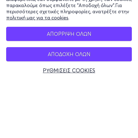
Stay Connected
παρακαλούμε όπως επιλέξετε "Αποδοχή όλων".Για
περισσότερες σχετικές πληροφορίες, ανατρέξτε στην
πολιτική μας για τα cookies
.
Mobile app
ΑΠΟΡΡΙΨΗ ΟΛΩΝ
ΑΠΟΔΟΧΗ ΟΛΩΝ
Ελλάδα
Τηλεφωνικές κρατήσεις
ΡΥΘΜΙΣΕΙΣ COOKIES
+30 2117700000
Δευ - Παρ 10:00 - 18:00
Φυσικά σημεία
© 2026 more.com