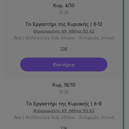
Κυριακή 09 Μαΐου 2027, 12:30-14:00
Κυρ, 4/10
12:30
Κυριακή 23 Μαΐου 2027, 12:30-14:00
Το Εργαστήρι της Κυριακής | 8-12
Κυριακή 06 Ιουνίου 2027, 12:30-14:00
Φανερωμένης 49, Αθήνα 155 62
Aka | Architecture Kids Athens - Χολαργός, Αττική
Σχεδιασμός & Υλοποίηση Aka | ARCHITECTURE KIDS
22€
ATHENS
Μέγιστος αριθμός συμμετεχόντων | 16 παιδιά ανά
Εισιτήρια
εργαστήριο
Διάρκεια | 90 λεπτά
Κυρ, 18/10
10:30
Κόστος συμμετοχής: 22 €
Το Εργαστήρι της Κυριακής | 6-8
Γενικές πληροφορίες:
Φανερωμένης 49, Αθήνα 155 62
Aka | Architecture Kids Athens - Χολαργός, Αττική
info@architecturekidsathens.com
22€