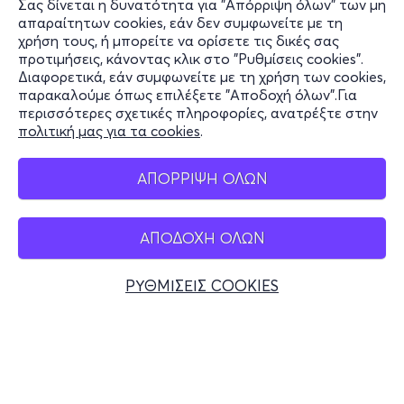
Σας δίνεται η δυνατότητα για "Απόρριψη όλων" των μη
Πληροφορίες
απαραίτητων cookies, εάν δεν συμφωνείτε με τη
χρήση τους, ή μπορείτε να ορίσετε τις δικές σας
Υποστήριξη
προτιμήσεις, κάνοντας κλικ στο "Ρυθμίσεις cookies".
Διαφορετικά, εάν συμφωνείτε με τη χρήση των cookies,
Stay Connected
παρακαλούμε όπως επιλέξετε "Αποδοχή όλων".Για
περισσότερες σχετικές πληροφορίες, ανατρέξτε στην
πολιτική μας για τα cookies
.
Mobile app
ΑΠΟΡΡΙΨΗ ΟΛΩΝ
ΑΠΟΔΟΧΗ ΟΛΩΝ
Ελλάδα
Τηλεφωνικές κρατήσεις
ΡΥΘΜΙΣΕΙΣ COOKIES
+30 2117700000
Δευ - Παρ 10:00 - 18:00
Φυσικά σημεία