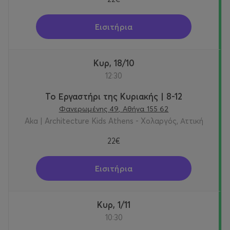
Τ. 210 6544724
Εισιτήρια
Αγορά εισιτηρίων στο Viva.gr
https://www.viva.gr/tickets/happenings/arxitektoniko-
Κυρ, 18/10
ergastiri-gia-paidia-1/
12:30
Το Εργαστήρι της Κυριακής | 8-12
Φανερωμένης 49, Αθήνα 155 62
Aka | Architecture Kids Athens - Χολαργός, Αττική
22€
Εισιτήρια
Κυρ, 1/11
10:30