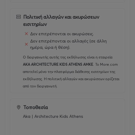
Κυριακή 10 Ιανουαρίου 2027, 10:30-12:00
Πολιτική αλλαγών και ακυρώσεων
Κυριακή 24 Ιανουαρίου 2027, 10:30-12:00
εισιτηρίων
Δεν επιτρέπονται οι ακυρώσεις.
Κυριακή 07 Φεβρουαρίου 2027, 10:30-12:00
Δεν επιτρέπονται οι αλλαγές (σε άλλη
ημέρα, ώρα ή θέση).
Κυριακή 21 Φεβρουαρίου 2027, 10:30-12:00
Ο διοργανωτής αυτής της εκδήλωσης είναι η εταιρεία
Κυριακή 07 Μαρτίου 2027, 10:30-12:00
AKA ARCHITECTURE KIDS ATHENS AMKE
.
Το More.com
αποτελεί μόνο την πλατφόρμα διάθεσης εισιτηρίων της
Κυριακή 21 Μαρτίου 2027, 10:30-12:00
εκδήλωσης. Η πολιτική αλλαγών και ακυρώσεων ορίζεται
από τον διοργανωτή.
Κυριακή 04 Απριλίου 2027, 10:30-12:00
Κυριακή 18 Απριλίου 2027, 10:30-12:00
Τοποθεσία
Aka | Architecture Kids Athens
Κυριακή 09 Μαΐου 2027, 10:30-12:00
Κυριακή 23 Μαΐου 2027, 10:30-12:00