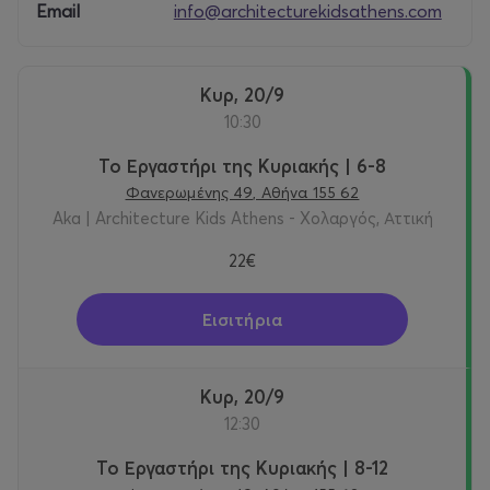
Email
info@architecturekidsathens.com
Αγορά εισιτηρίων στο Viva.gr
https://www.viva.gr/tickets/happenings/arxitektoniko-
ergastiri-gia-paidia-1/
Κυρ, 20/9
10:30
Για παιδιά 8-12 ετών (Γ΄- ΣΤ΄ Δημοτικού)
Το Εργαστήρι της Κυριακής | 6-8
ΗΜΕΡΟΜΗΝΙΑ & ΩΡΑ
Φανερωμένης 49, Αθήνα 155 62
Aka | Architecture Kids Athens - Χολαργός, Αττική
Κυριακή 20 Σεπτεμβρίου 2026, 12:30-14:00
22€
Κυριακή 04 Οκτωβρίου 2026, 12:30-14:00
Εισιτήρια
Κυριακή 18 Οκτωβρίου 2026, 12:30-14:00
Κυριακή 01 Νοεμβρίου 2026, 12:30-14:00
Κυρ, 20/9
12:30
Κυριακή 22 Νοεμβρίου 2026, 12:30-14:00
Το Εργαστήρι της Κυριακής | 8-12