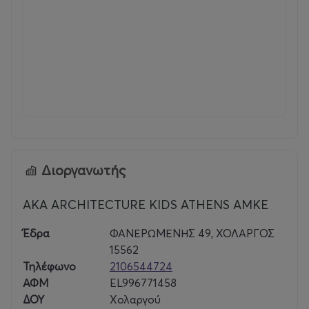
Κυριακή 06 Ιουνίου 2027, 10:30-12:00
Σχεδιασμός & Υλοποίηση Aka | ARCHITECTURE KIDS
ATHENS
Μέγιστος αριθμός συμμετεχόντων | 16 παιδιά ανά
εργαστήριο
Διάρκεια | 90 λεπτά
Διοργανωτής
Κόστος συμμετοχής: 22 €
AKA ARCHITECTURE KIDS ATHENS AMKE
Γενικές πληροφορίες:
Έδρα
ΦΑΝΕΡΩΜΕΝΗΣ 49, ΧΟΛΑΡΓΟΣ
15562
info@architecturekidsathens.com
Τηλέφωνο
2106544724
ΑΦΜ
EL996771458
Τ. 210 6544724
ΔΟΥ
Χολαργού