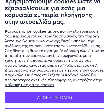
Χρησιμοποιούμε cookies ώστε να
εξασφαλίσουμε για εσάς μια
κορυφαία εμπειρία πλοήγησης
στην ιστοσελίδα μας.
Κάνουμε χρήση cookies με σκοπό την εξατομίκευση
του περιεχομένου και των διαφημίσεων, την παροχή
λειτουργιών μέσων κοινωνικής δικτύωσης και την
ανάλυση της επισκεψιμότητας των ιστοσελίδων μας.
Σας δίνεται η δυνατότητα για "Απόρριψη όλων" των μη
Πληροφορίες
απαραίτητων cookies, εάν δεν συμφωνείτε με τη
χρήση τους, ή μπορείτε να ορίσετε τις δικές σας
Υποστήριξη
προτιμήσεις, κάνοντας κλικ στο "Ρυθμίσεις cookies".
Διαφορετικά, εάν συμφωνείτε με τη χρήση των cookies,
Stay Connected
παρακαλούμε όπως επιλέξετε "Αποδοχή όλων".Για
περισσότερες σχετικές πληροφορίες, ανατρέξτε στην
πολιτική μας για τα cookies
.
Mobile app
ΑΠΟΡΡΙΨΗ ΟΛΩΝ