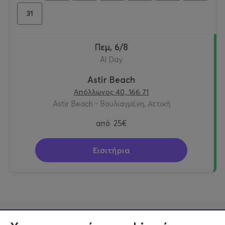
31
Πεμ, 6/8
Al Day
Astir Beach
Απόλλωνος 40, 166 71
Astir Beach - Βουλιαγμένη, Αττική
από
25€
Εισιτήρια