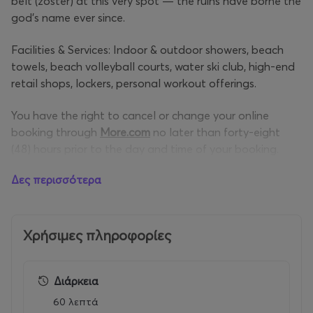
belt (zoster) at this very spot — the ruins have borne the
god’s name ever since.
Facilities & Services: Indoor & outdoor showers, beach
towels, beach volleyball courts, water ski club, high-end
retail shops, lockers, personal workout offerings.
You have the right to cancel or change your online
booking through
More.com
no later than forty-eight
(48) hours prior to the day and time of your booking.
Δες περισσότερα
Χρήσιμες πληροφορίες
Διάρκεια
60 λεπτά