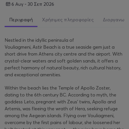
6 Αυγ - 30 Σεπ 2026
Περιγραφή
Χρήσιμες πληροφορίες
Διοργανωτ
Nestled in the idyllic peninsula of
Vouliagmeni, Astir Beach is a true seaside gem just a
short drive from Athens city centre and the airport. With
crystal-clear waters and soft golden sands, it offers a
perfect harmony of natural beauty, rich cultural history,
and exceptional amenities.
Within the beach lies the Temple of Apollo Zoster,
dating to the 6th century BC. According to myth, the
goddess Leto, pregnant with Zeus’ twins, Apollo and
Artemis, was fleeing the wrath of Hera, seeking refuge
among the Aegean islands. Flying over Vouliagmeni,
overcome by the first pains of labour, she loosened her