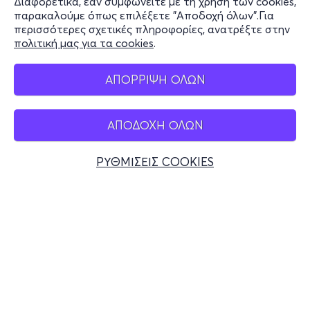
Διαφορετικά, εάν συμφωνείτε με τη χρήση των cookies,
Stay Connected
παρακαλούμε όπως επιλέξετε "Αποδοχή όλων".Για
περισσότερες σχετικές πληροφορίες, ανατρέξτε στην
πολιτική μας για τα cookies
.
Mobile app
ΑΠΟΡΡΙΨΗ ΟΛΩΝ
ΑΠΟΔΟΧΗ ΟΛΩΝ
Ελλάδα
Τηλεφωνικές κρατήσεις
ΡΥΘΜΙΣΕΙΣ COOKIES
+30 2117700000
Δευ - Παρ 10:00 - 18:00
Φυσικά σημεία