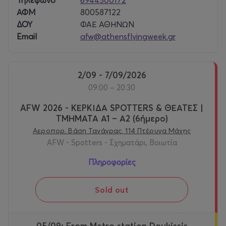
Τηλέφωνο
6944500172
ΑΦΜ
800587122
ΔΟΥ
ΦΑΕ ΑΘΗΝΩΝ
Email
afw@athensflyingweek.gr
2/09 - 7/09/2026
09:00 – 20:30
AFW 2026 - ΚΕΡΚΙΔΑ SPOTTERS & ΘΕΑΤΕΣ |
ΤΜΗΜΑΤΑ Α1 – Α2 (6ήμερο)
Αεροπορ. Βάση Τανάγρας, 114 Πτέρυγα Μάχης
AFW - Spotters - Σχηματάρι, Βοιωτία
Πληροφορίες
Sold out
05/09: From Metro station Doukissis