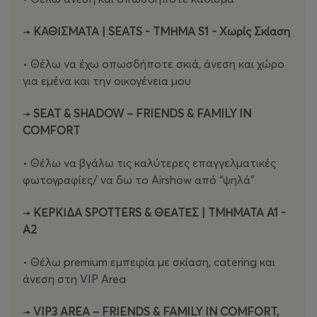
→
ΚΑΘΙΣΜΑΤΑ | SEATS - ΤΜΗΜΑ S1 - Χωρίς Σκίαση
• Θέλω να έχω οπωσδήποτε σκιά, άνεση και χώρο
για εµένα και την οικογένεια µου
→
SEAT & SHADOW – FRIENDS & FAMILY IN
COMFORT
• Θέλω να βγάλω τις καλύτερες επαγγελµατικές
φωτογραφίες/ να δω το Airshow από “ψηλά”
→
ΚΕΡΚΙΔΑ SPOTTERS & ΘΕΑΤΕΣ | ΤΜΗΜΑΤΑ A1 -
A2
• Θέλω premium εµπειρία µε σκίαση, catering και
άνεση στη VIP Area
→
VIP3 AREA – FRIENDS & FAMILY IN COMFORT,