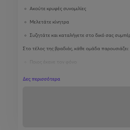
Ακούτε κρυφές συνομιλίες
Μελετάτε κίνητρα
Συζητάτε και καταλήγετε στο δικό σας συμπ
Στο τέλος της βραδιάς, κάθε ομάδα παρουσιάζει:
Ποιος έκανε τον φόνο
Ποιο ήταν το θύμα
Δες περισσότερα
Πώς έγινε
Ποιο ήταν το στοιχείο κλειδί
Το Μενού