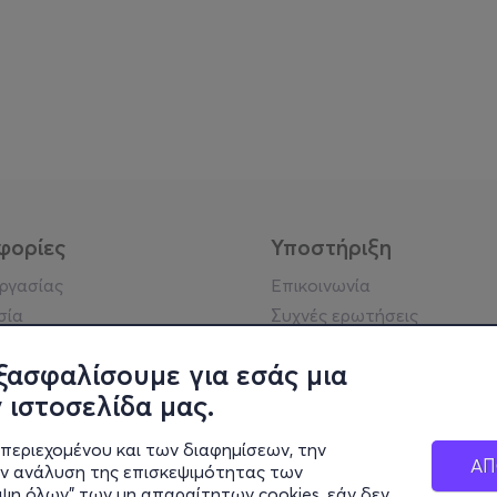
φορίες
Υποστήριξη
εργασίας
Επικοινωνία
σία
Συχνές ερωτήσεις
ήσης
Πράξη για τις ψηφιακές
Υπηρεσίες
ξασφαλίσουμε για εσάς μια
ή απορρήτου
Σύνδεση reseller
 ιστοσελίδα μας.
σημείωση
 κοινότητας
περιεχομένου και των διαφημίσεων, την
ΑΠ
ην ανάλυση της επισκεψιμότητας των
ιψη όλων" των μη απαραίτητων cookies, εάν δεν
κά στοιχεία