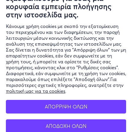
of the Little Cycladic Islands
κορυφαία εμπειρία πλοήγησης
15:30-16:00
Alma Libre, Hellenic Animal Rescue
στην ιστοσελίδα μας.
Εγκλωβισμένη γάτα: τι αποφεύγουμε;
16:00-16:30
Plus2feet, Kατασκευή αναπηρικών
Κάνουμε χρήση cookies με σκοπό την εξατομίκευση
αμαξιδίων για ζώα
Η αναπηρία ως δεύτερη ευκαιρία
του περιεχομένου και των διαφημίσεων, την παροχή
λειτουργιών μέσων κοινωνικής δικτύωσης και την
16:30-17:00
Ελένη Ρακοπούλου, Hold my Paw
ανάλυση της επισκεψιμότητας των ιστοσελίδων μας.
Κρατώντας το πατουσάκι τους μέχρι το τέλος
Σας δίνεται η δυνατότητα για "Απόρριψη όλων" των μη
17:00-17.45
Pet Interest - 1)ΣΙΣΣΥ ΖΟΥΡΝΑΤΖΗ 2)
Πληροφορίες
απαραίτητων cookies, εάν δεν συμφωνείτε με τη
ΝΙΚΟΣ ΣΚΙΑΣ"
"Η γάτα μας, ένας μικρός θεραπευτής
χρήση τους, ή μπορείτε να ορίσετε τις δικές σας
Υποστήριξη
Ξηρά τροφή, παγίδα ή λύση για την διατροφή της γάτας
προτιμήσεις, κάνοντας κλικ στο "Ρυθμίσεις cookies".
Διαφορετικά, εάν συμφωνείτε με τη χρήση των cookies,
σου;"
Stay Connected
παρακαλούμε όπως επιλέξετε "Αποδοχή όλων".Για
περισσότερες σχετικές πληροφορίες, ανατρέξτε στην
πολιτική μας για τα cookies
.
-----------------------------------------------------------
Mobile app
ΑΠΟΡΡΙΨΗ ΟΛΩΝ
-----------------------------------------------------------
--------------------------
ΑΠΟΔΟΧΗ ΟΛΩΝ
Ελλάδα