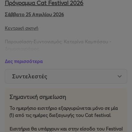
Πρόγραμμα Cat Festival 2026
Σάββατο 25 Απριλίου 2026
Κεντρική σκηνή
Παρουσίαση-Συντονισμός: Κατερίνα Καμπόσου -
Δημοσιογράφος
Δες περισσότερα
13.45 🎤 ΚΑΡΑΟΚΕ
14.15 🐱 CAT TRIVIA
Συντελεστές
14.45 – 14.55 Δήμητρα Κοντογεωργίου (
Kira
)
14.55 – 15.05
Ξένη Κωνσταντίνου
15.05 – 15.15 Κατερίνα Καλονόμου (
Οι περιπέτειες του
Σημαντική σημείωση
Ηρακλή
)
15.30 - 16.00 🎤 ΚΑΡΑΟΚΕ
Το ημερήσιο εισιτήριο εξαργυρώνεται μόνο σε μία
16.00 – 16.10
Νατάσα Εξηνταβελόνη
(1) από τις ημέρες διεξαγωγής του Cat festival.
16.20 – 16.30
Μαρίλια Μητρούση
16.30 – 16.40
Τζωρτζίνα Λιώση
Εισιτήρια θα υπάρχουν και στην είσοδο του Festival