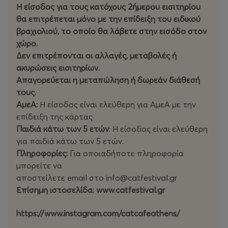
Η είσοδος για τους κατόχους 2ήμερου εισιτηρίου
17.00 CAT YOGA by
SPITI YOGA
θα επιτρέπεται μόνο με την επίδειξη του ειδικού
18.00 🎧 DJ SET by
JAY JAY
βραχιολιού, το οποίο θα λάβετε στην εισόδο στον
20.00 🎤
KINTERIA LIVE
χώρο.
Δεν επιτρέπονται οι αλλαγές, μεταβολές ή
ακυρώσεις εισιτηρίων.
Απαγορεύεται η μεταπώληση ή δωρεάν διάθεσή
Σκηνή Ομιλιών
τους.
ΑμεΑ:
Η είσοδος είναι ελεύθερη για ΑμεΑ με την
Παρουσίαση-Συντονισμός: Ελίζα Σουφλή,
επίδειξη της κάρτας
Δημοσιογράφος - Events Producer
Παιδιά κάτω των 5 ετών
: Η είσοδος είναι ελεύθερη
για παιδιά κάτω των 5 ετών.
12:00–12:30
Μαρίνα Δεκούλου, Αντιδήμαρχος Σχολικών
Πληροφορίες:
Για οποιαδήποτε πληροφορία
Μονάδων και Φιλοζωίας, Νέα Σμύρνη
Χτίζοντας μια
μπορείτε να
Φιλόζωη Κοινότητα: Από το Εγώ στο Εμείς
αποστείλετε email στο
i
nfo@catfestival.gr
12:30–13:00
Δανάη Σκυλλά, Nine Lives Greece,
Επίσημη ιστοσελίδα: www.catfestival.gr
Community Engagement Officer
TNVR: Από τη
Θεωρία στην Πράξη
https://www.instagram.com/catcafeathens/
13:00–13:30
Μάρσα Δημοπούλου, Ειδική Σύμβουλος