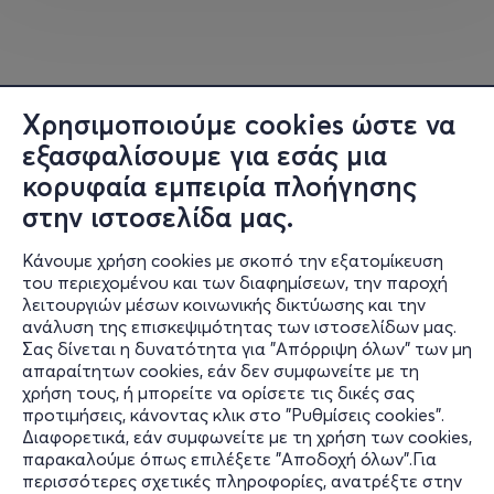
Φοιτητικό εισιτήριο με την ένδειξη φοιτητικής
ταυτότητας: 6€
***************************************************
Χρησιμοποιούμε cookies ώστε να
Με την συνδιοργάνωση της Περιφέρειας Κρήτης.
εξασφαλίσουμε για εσάς μια
κορυφαία εμπειρία πλοήγησης
Στην έκθεση θα λειτουργεί και οργανωμένο πωλητήριο
στην ιστοσελίδα μας.
Κρητικού κρασιού όπου οι φιάλες θα πωλούνται σε
συμβολική τιμή και μέρος των εσόδων θα διατεθούν σε
Κάνουμε χρήση cookies με σκοπό την εξατομίκευση
Φιλανθρωπικό Σωματείο.
του περιεχομένου και των διαφημίσεων, την παροχή
λειτουργιών μέσων κοινωνικής δικτύωσης και την
ανάλυση της επισκεψιμότητας των ιστοσελίδων μας.
Περισσότερες πληροφορίες στο
www.winesofcrete.gr
.
Σας δίνεται η δυνατότητα για "Απόρριψη όλων" των μη
Πληροφορίες
απαραίτητων cookies, εάν δεν συμφωνείτε με τη
χρήση τους, ή μπορείτε να ορίσετε τις δικές σας
Υποστήριξη
προτιμήσεις, κάνοντας κλικ στο "Ρυθμίσεις cookies".
***********************************************************
Διαφορετικά, εάν συμφωνείτε με τη χρήση των cookies,
Stay Connected
*****************************************
παρακαλούμε όπως επιλέξετε "Αποδοχή όλων".Για
περισσότερες σχετικές πληροφορίες, ανατρέξτε στην