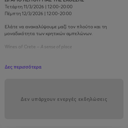
Τετάρτη 11/3/2026 | 12:00-20:00
Πέμπτη 12/3/2026 | 12:00-20:00
Ελάτε να ανακαλύψουμε μαζί τον πλούτο και τη
μοναδικότητα των κρητικών αμπελώνων.
Wines of Crete –
A sense of place
ΤΙΜΕΣ ΕΙΣΙΤΗΡΙΩΝ (περιλαμβάνει αναμνηστικό ποτήρι
γευσιγνωσίας και σημειωματάριο)
Δες περισσότερα
Προπώληση εισιτηρίων : 8€.
Ενιαία
είσοδος για οινόφιλους και
επαγγελματίες
Δεν υπάρχουν ενεργές εκδηλώσεις
Αγορά στο ταμείο: 10€.
Ενιαία
είσοδος για οινόφιλους και
επαγγελματίες