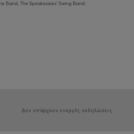
Τhe Βand, The Speakeasies’ Swing Band.
Δεν υπάρχουν ενεργές εκδηλώσεις