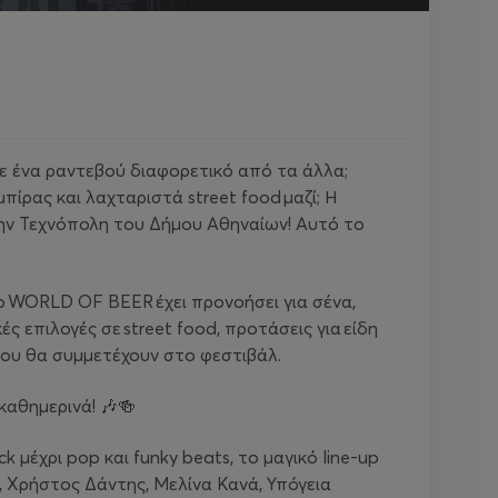
 σε ένα ραντεβού διαφορετικό από τα άλλα;
ίρας και λαχταριστά street food μαζί; Η
στην Τεχνόπολη του Δήμου Αθηναίων! Αυτό το
ς, το WORLD OF BEER έχει προνοήσει για σένα,
ς επιλογές σε street food, προτάσεις για είδη
 που θα συμμετέχουν στο φεστιβάλ.
καθημερινά! 🎶🍻
 μέχρι pop και funky beats, το μαγικό line-up
, Χρήστος Δάντης, Μελίνα Κανά, Υπόγεια