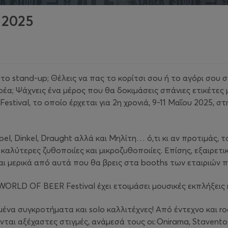
 2025
ς το stand-up; Θέλεις να πας το κορίτσι σου ή το αγόρι σου
α; Ψάχνεις ένα μέρος που θα δοκιμάσεις σπάνιες ετικέτες μπ
stival, το οποίο έρχεται για 2η χρονιά, 9-11 Μαΐου 2025, 
, Tripel, Dinkel, Draught αλλά και Μηλίτη… ό,τι κι αν προτιμά
καλύτερες ζυθοποιίες και μικροζυθοποιίες. Επίσης, εξαιρετικέ
ναι μερικά από αυτά που θα βρεις στα booths των εταιριών
WORLD OF BΕΕR Festival έχει ετοιμάσει μουσικές εκπλήξεις 
να συγκροτήματα και solo καλλιτέχνες! Από έντεχνο και rock
αι αξέχαστες στιγμές, ανάμεσά τους οι: Οnirama, Stavento