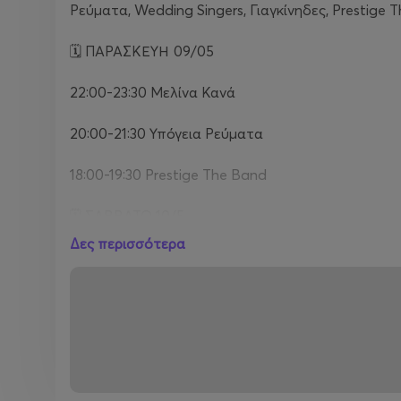
Ρεύματα, Wedding Singers, Γιαγκίνηδες, Prestige 
🗓️ ΠΑΡΑΣΚΕΥΗ 09/05
22:00-23:30 Μελίνα Κανά
20:00-21:30 Υπόγεια Ρεύματα
18:00-19:30 Prestige The Band
🗓️ ΣΑΒΒΑΤΟ 10/5
Δες περισσότερα
22:00-23:30 Χρήστος Δάντης
20:00-21:30 Γιαγκίνηδες
18:00-19:30 The Speakeasies' Swing Band
🗓️ ΚΥΡΙΑΚΗ 11/5