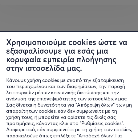
παράλληλων προτάσεων με
ημερίδα οινολογικού περιεχομένου
debate μεταξύ οινοποιών
workshop - πώματα φελλού και
masterclass οίνων.
Χρησιμοποιούμε cookies ώστε να
εξασφαλίσουμε για εσάς μια
Η είσοδος και η συμμετοχή στο παράλληλο πρόγραμμα
κορυφαία εμπειρία πλοήγησης
είναι δωρεάν, με το γενικό εισιτήριο των ΒορΟινών
στην ιστοσελίδα μας.
(εξαίρεση το masterclass).
Κάνουμε χρήση cookies με σκοπό την εξατομίκευση
https://winemakersofnorthgreece.gr/parallilo-
του περιεχομένου και των διαφημίσεων, την παροχή
programma-voroina-03-02-2025/
λειτουργιών μέσων κοινωνικής δικτύωσης και την
ανάλυση της επισκεψιμότητας των ιστοσελίδων μας.
Πληροφορίες για την ένωση "Οινοποιοί Βορείου
Σας δίνεται η δυνατότητα για "Απόρριψη όλων" των μη
Πληροφορίες
Ελλάδος" (ΕΝΟΑΒΕ), το προφίλ, τους στόχους, τα μέλη
απαραίτητων cookies, εάν δεν συμφωνείτε με τη
χρήση τους, ή μπορείτε να ορίσετε τις δικές σας
και τις δράσεις της (εκδηλώσεις, οινοτουρισμός,
Υποστήριξη
προτιμήσεις, κάνοντας κλικ στο "Ρυθμίσεις cookies".
εκπαιδευτικά σεμινάρια, το "The Wine Hub" κ.ά.),
Διαφορετικά, εάν συμφωνείτε με τη χρήση των cookies,
Stay Connected
μπορείτε να βρείτε στην ιστοσελίδα
παρακαλούμε όπως επιλέξετε "Αποδοχή όλων".Για