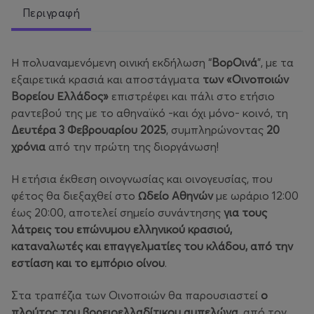
Περιγραφή
Η πολυαναμενόμενη οινική εκδήλωση “
ΒορΟινά
”, με τα
εξαιρετικά κρασιά και αποστάγματα
των «Οινοποιών
Βορείου Ελλάδος»
επιστρέφει και πάλι στο ετήσιο
ραντεβού της με το αθηναϊκό -και όχι μόνο- κοινό, τη
Δευτέρα 3 Φεβρουαρίου 2025
, συμπληρώνοντας
20
χρόνια
από την πρώτη της διοργάνωση!
Η ετήσια έκθεση οινογνωσίας και οινογευσίας, που
φέτος θα διεξαχθεί στο
Ωδείο Αθηνών
με ωράριο 12:00
έως 20:00, αποτελεί σημείο συνάντησης
για τους
λάτρεις του επώνυμου ελληνικού κρασιού,
καταναλωτές και επαγγελματίες του κλάδου, από την
εστίαση και το εμπόριο οίνου
.
Στα τραπέζια των Οινοποιών θα παρουσιαστεί
ο
πλούτος του βορειοελλαδίτικου αμπελώνα
, από τον