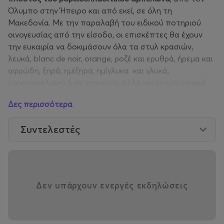
Όλυμπο στην Ήπειρο και από εκεί, σε όλη τη
Μακεδονία. Με την παραλαβή του ειδικού ποτηριού
οινογευσίας από την είσοδο, οι επισκέπτες θα έχουν
την ευκαιρία να δοκιμάσουν όλα τα στυλ κρασιών,
λευκά, blanc de noir, orange, ροζέ και ερυθρά, ήρεμα και
αφρώδη, ξηρά, ημίξηρα, ημίγλυκα και γλυκά,
μονοποικιλιακά ή σε χαρμάνια, αλλά και εντυπωσιακά
αμπελοοινικά αποστάγματα, ακόμη και μακρόχρονης
Δες περισσότερα
παλαίωσης.
Συντελεστές
Και οι εκπλήξεις δεν σταματούν εδώ! Το κοινό θα έχει
την ευκαιρία να δοκιμάσει πειραματικά κρασιά, φρέσκα
του τρύγου 2024, παλιές σοδειές, διαφορετικά μεγέθη
φιαλών και άλλες ξεχωριστές οινικές δημιουργίες.
Δεν υπάρχουν ενεργές εκδηλώσεις
Παράλληλο Πρόγραμμα
Όπως κάθε χρόνο, η έκθεση θα πλαισιώνεται από ένα
πλούσιο και ιδιαίτερα ενδιαφέρον πρόγραμμα