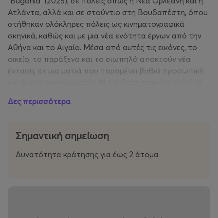
"Bugonia" (2025), σε πόλεις όπως η Νέα Ορλεάνη και η
Ατλάντα, αλλά και σε στούντιο στη Βουδαπέστη, όπου
στήθηκαν ολόκληρες πόλεις ως κινηματογραφικά
σκηνικά, καθώς και με μια νέα ενότητα έργων από την
Αθήνα και το Αιγαίο. Μέσα από αυτές τις εικόνες, το
οικείο, το παράξενο και το σιωπηλό αποκτούν νέα
ένταση, σε μια ματιά που παραμένει βαθιά προσωπική
και άμεσα αναγνωρίσιμη. Μια έκθεση που μας καλεί να
δούμε την πόλη, το τοπίο και το σώμα μέσα από το
Δες περισσότερα
ιδιότυπο βλέμμα ενός από τους σημαντικότερους
σύγχρονους δημιουργούς.
Σημαντική σημείωση
Δυνατότητα κράτησης για έως 2 άτομα