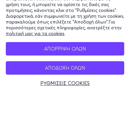
χρήση τους, ή μπορείτε να ορίσετε τις δικές σας
Υποστήριξη
προτιμήσεις, κάνοντας κλικ στο "Ρυθμίσεις cookies".
Διαφορετικά, εάν συμφωνείτε με τη χρήση των cookies,
Stay Connected
παρακαλούμε όπως επιλέξετε "Αποδοχή όλων".Για
περισσότερες σχετικές πληροφορίες, ανατρέξτε στην
πολιτική μας για τα cookies
.
Mobile app
ΑΠΟΡΡΙΨΗ ΟΛΩΝ
ΑΠΟΔΟΧΗ ΟΛΩΝ
Ελλάδα
Τηλεφωνικές κρατήσεις
ΡΥΘΜΙΣΕΙΣ COOKIES
+30 2117700000
Δευ - Παρ 10:00 - 18:00
Φυσικά σημεία