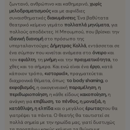
ζωντανό, ανθρώπινο και καθημερινό,
χωρίς
μελοδραματισμούς
και με αιφνίδιες
συναισθηματικές
διακυμάνσεις
. Ένα βαθύτατα
θεατρικό κείμενο γεμάτο
πολλαπλά
μηνύματα
, για
πολλούς αποδέκτες. Η Μπουμπού, που βρίσκει την
ιδανική
διανομή
στο πρόσωπο της
υπερταλαντούχας
Δήμητρας
Κολλά
, εντάσσεται σε
ένα σύμπαν που κινείται ανάμεσα στο
όνειρο
και
τον
εφιάλτη
, τη
μνήμη
και την
πραγματικότητα
, το
χθες και το σήμερα. Και ενώ είναι ένα
έργο
, κατά
κάποιον τρόπο,
«ιστορικό»,
πραγματεύεται
διαχρονικά θέματα, όπως:
το
body
shaming
, ο
εκφοβισμός
, η οικογενειακή
παραμέληση
,
η
περιθωριοποίηση
, η κάθε είδους
κακοποίηση,
η
ανάγκη για
επιβίωση
,
το πένθος, η μοναξιά, η
κατάθλιψη,
η
ελπίδα
και ο μεγάλος
έρωτας
που θα
γιατρέψει τα πάντα. Ο θεατής θα ταυτιστεί σε
πολλά σημεία με την ηρωίδα μας, γιατί δυστυχώς
τα παραπάνω κακώς κείμενα τα βιώνουμε