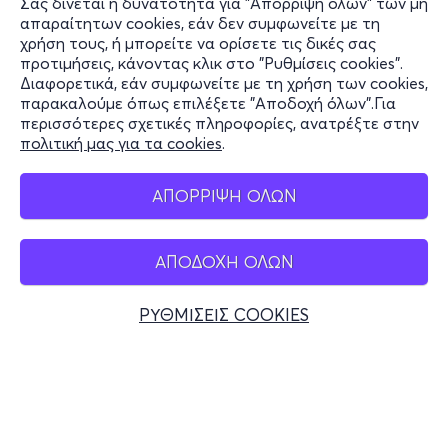
Σας δίνεται η δυνατότητα για "Απόρριψη όλων" των μη
Πληροφορίες
απαραίτητων cookies, εάν δεν συμφωνείτε με τη
χρήση τους, ή μπορείτε να ορίσετε τις δικές σας
Υποστήριξη
προτιμήσεις, κάνοντας κλικ στο "Ρυθμίσεις cookies".
Διαφορετικά, εάν συμφωνείτε με τη χρήση των cookies,
Stay Connected
παρακαλούμε όπως επιλέξετε "Αποδοχή όλων".Για
περισσότερες σχετικές πληροφορίες, ανατρέξτε στην
πολιτική μας για τα cookies
.
Mobile app
ΑΠΟΡΡΙΨΗ ΟΛΩΝ
ΑΠΟΔΟΧΗ ΟΛΩΝ
Ελλάδα
Τηλεφωνικές κρατήσεις
ΡΥΘΜΙΣΕΙΣ COOKIES
+30 2117700000
Δευ - Παρ 10:00 - 18:00
Φυσικά σημεία