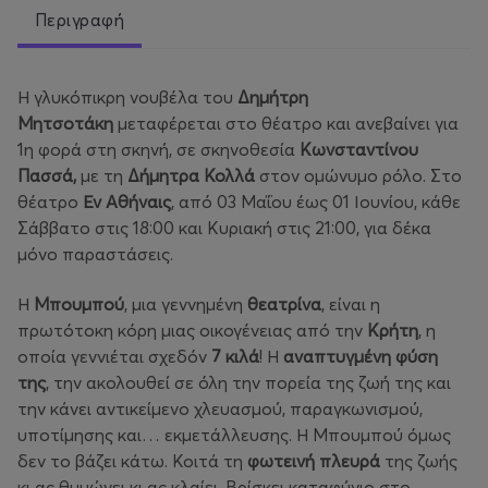
Περιγραφή
Η γλυκόπικρη νουβέλα του
Δημήτρη
Μητσοτάκη
μεταφέρεται στο θέατρο και ανεβαίνει για
1η φορά στη σκηνή, σε σκηνοθεσία
Κωνσταντίνου
Πασσά,
με τη
Δήμητρα Κολλά
στον ομώνυμο ρόλο. Στο
θέατρο
Εν Αθήναις
, από 03 Μαΐου έως 01 Ιουνίου, κάθε
Σάββατο στις 18:00 και Κυριακή στις 21:00, για δέκα
μόνο παραστάσεις.
Η
Μπουμπού
, μια γεννημένη
θεατρίνα
, είναι η
πρωτότοκη κόρη μιας οικογένειας από την
Κρήτη
, η
οποία γεννιέται σχεδόν
7
κιλά
! Η
αναπτυγμένη
φύση
της
, την ακολουθεί σε όλη την πορεία της ζωή της και
την κάνει αντικείμενο χλευασμού, παραγκωνισμού,
υποτίμησης και… εκμετάλλευσης. Η Μπουμπού όμως
δεν το βάζει κάτω. Κοιτά τη
φωτεινή πλευρά
της ζωής
κι ας θυμώνει κι ας κλαίει. Βρίσκει καταφύγιο στο