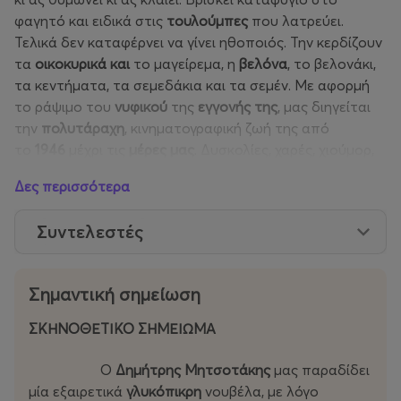
φαγητό και ειδικά στις
τουλούμπες
που λατρεύει.
Τελικά δεν καταφέρνει να γίνει ηθοποιός. Την κερδίζουν
τα
οικοκυρικά και
το μαγείρεμα, η
βελόνα
, το βελονάκι,
τα κεντήματα, τα σεμεδάκια και τα σεμέν. Με αφορμή
το ράψιμο του
νυφικού
της
εγγονής
της
, μας διηγείται
την
πολυτάραχη
, κινηματογραφική ζωή της από
το
1946
μέχρι τις
μέρες μας
. Δυσκολίες, χαρές, χιούμορ,
τραγούδια, συγκίνηση, ανατροπές, ένας μεγάλος έρωτα
Δες περισσότερα
και μια θυσία.
Συντελεστές
Σημαντική σημείωση
ΣΚΗΝΟΘΕΤΙΚΟ ΣΗΜΕΙΩΜΑ
Ο
Δημήτρης
Μητσοτάκης
μας παραδίδει
μία εξαιρετικά
γλυκόπικρη
νουβέλα, με λόγο