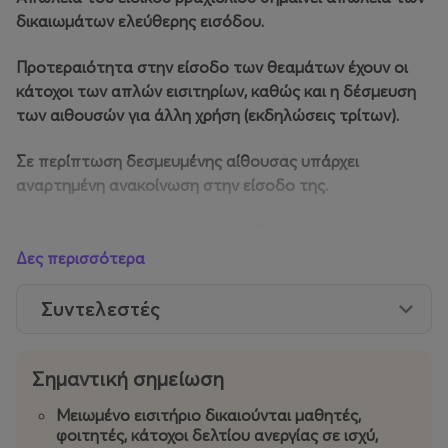
δικαιωμάτων ελεύθερης εισόδου.
Προτεραιότητα στην είσοδο των θεαμάτων έχουν οι
κάτοχοι των απλών εισιτηρίων, καθώς και η δέσμευση
των αιθουσών για άλλη χρήση (εκδηλώσεις τρίτων).
Σε περίπτωση δεσμευμένης αίθουσας υπάρχει
αναρτημένη ανακοίνωση στην είσοδο της.
Ημερήσιο Ατομικό και Ημερήσιο Οικογενειακό
• Ημερήσιο ατομικό εισιτήριο κανονικό: 15€
Δες περισσότερα
• Ημερήσιο ατομικό εισιτήριο μειωμένο: 10€ (μαθητές,
φοιτητές, κάτοχοι δελτίου ανεργίας σε ισχύ, κάτοχοι
Συντελεστές
κάρτας πολιτισμού, πολύτεκνοι και επισκέπτες άνω
των 65)
• Ημερήσιο οικογενειακό εισιτήριο 1 γονέας και 2 παιδιά:
Σημαντική σημείωση
30€
Μειωμένο εισιτήριο δικαιούνται μαθητές,
• Ημερήσιο οικογενειακό εισιτήριο 2 γονείς και 1 παιδί:
φοιτητές, κάτοχοι δελτίου ανεργίας σε ισχύ,
35€