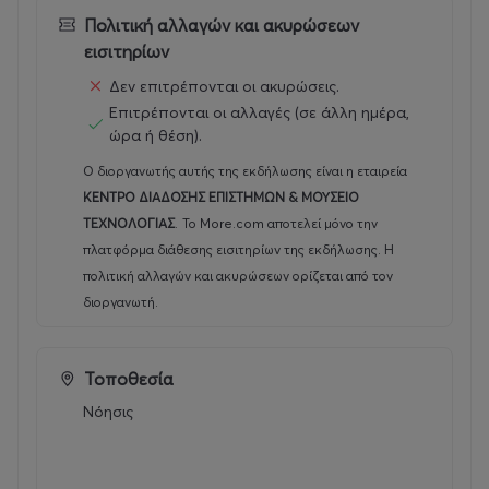
Κατά τη διάρκεια του έτους:
Πολιτική αλλαγών και ακυρώσεων
Κάθε Δευτέρα κλειστά.
εισιτηρίων
Δεν επιτρέπονται οι ακυρώσεις.
Αργίες που το Κέντρο λειτουργεί:
Επιτρέπονται οι αλλαγές (σε άλλη ημέρα,
6 Ιανουαρίου (Θεοφάνεια), 28 Οκτωβρίου, 26
ώρα ή θέση).
Δεκεμβρίου (δεύτερη μέρα Χριστουγέννων).
Ο διοργανωτής αυτής της εκδήλωσης είναι η εταιρεία
ΚΕΝΤΡΟ ΔΙΑΔΟΣΗΣ ΕΠΙΣΤΗΜΩΝ & ΜΟΥΣΕΙΟ
Για τις συγκεκριμένες ώρες λειτουργίας των παραπάνω
ΤΕΧΝΟΛΟΓΙΑΣ
.
Το More.com αποτελεί μόνο την
αργιών, δείτε το πρόγραμμα προβολών παραπάνω ή
πλατφόρμα διάθεσης εισιτηρίων της εκδήλωσης. Η
τηλεφωνήστε στο 2310 483000.
πολιτική αλλαγών και ακυρώσεων ορίζεται από τον
Κλειστά
διοργανωτή.
:
Κάθε Δευτέρα (εκτός από την 26η Δεκεμβρίου και τη 2η
Ιανουαρίου σε περίπτωση που πέσουν Δευτέρα),
Τοποθεσία
παραμονή και ανήμερα Πρωτοχρονιάς, Καθαρά
Δευτέρα, 25η Μαρτίου, Μεγάλη Παρασκευή, Μεγάλο
Νόησις
Σάββατο, Κυριακή του Πάσχα, Δευτέρα του Πάσχα,
Αγίου Πνεύματος, Δεκαπενταύγουστο, 26η Οκτωβρίου,
παραμονή και ανήμερα Χριστουγέννων.