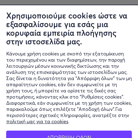
Χρησιμοποιούμε cookies ώστε να
εξασφαλίσουμε για εσάς μια
κορυφαία εμπειρία πλοήγησης
στην ιστοσελίδα μας.
Κάνουμε χρήση cookies με σκοπό την εξατομίκευση
του περιεχομένου και των διαφημίσεων, την παροχή
λειτουργιών μέσων κοινωνικής δικτύωσης και την
ανάλυση της επισκεψιμότητας των ιστοσελίδων μας.
Σας δίνεται η δυνατότητα για "Απόρριψη όλων" των μη
Πληροφορίες
απαραίτητων cookies, εάν δεν συμφωνείτε με τη
χρήση τους, ή μπορείτε να ορίσετε τις δικές σας
Υποστήριξη
προτιμήσεις, κάνοντας κλικ στο "Ρυθμίσεις cookies".
Διαφορετικά, εάν συμφωνείτε με τη χρήση των cookies,
Stay Connected
παρακαλούμε όπως επιλέξετε "Αποδοχή όλων".Για
περισσότερες σχετικές πληροφορίες, ανατρέξτε στην
πολιτική μας για τα cookies
.
Mobile app
ΑΠΟΡΡΙΨΗ ΟΛΩΝ