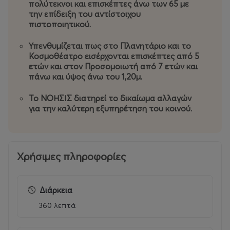
πολύτεκνοι και επισκέπτες άνω των 65 με
• Ημερήσιο οικογενειακό εισιτήριο (4 μέλη): 40€
την επίδειξη του αντίστοιχου
• Επιπλέον οικογενειακό μέλος μετά τα 4 μέλη: 5€ για
πιστοποιητικού.
κάθε επιπλέον μέλος
Υπενθυμίζεται πως στο Πλανητάριο και το
Κοσμοθέατρο εισέρχονται επισκέπτες από 5
Για τις ώρες προβολών και άλλων δράσεων δείτε
εδώ
ετών και στον Προσομοιωτή από 7 ετών και
πάνω και ύψος άνω του 1,20μ.
Μέρες και ώρες λειτουργίας για το κοινό
Το ΝΟΗΣΙΣ λειτουργεί για το κοινό από Τρίτη έως
Το ΝΟΗΣΙΣ διατηρεί το δικαίωμα αλλαγών
Κυριακή.
για την καλύτερη εξυπηρέτηση του κοινού.
Από Τρίτη έως Παρασκευή το πρόγραμμα προβολών
διαμορφώνεται από τις κρατήσεις σχολικών ομάδων.
Χρήσιμες πληροφορίες
Ώρες λειτουργίας Σαββατοκύριακου
Αρχές Σεπτεμβρίου – Τέλη Ιουνίου: Σάββατο και
Διάρκεια
Κυριακή 11:00 – 19:00
Τέλη Ιουνίου – Αρχές Σεπτεμβρίου: Τρίτη-Κυριακή 11:00-
360 λεπτά
19:00