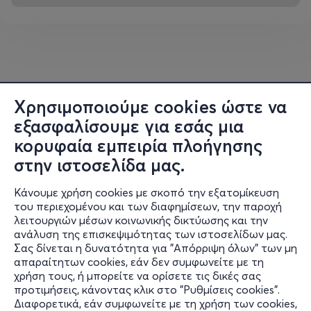
μελετημένα από ειδικούς επιστήμονες και συμβάλλουν
στην ανάπτυξη του παιδιού, ενθαρρύνοντας την κριτική
σκέψη, την πρωτοβουλία, τη δημιουργικότητα και την
αυτονομία.
Τα εκθέματά του είναι τρισδιάστατα θεματικά
περιβάλλοντα, ειδικά σχεδιασμένα για να ενθαρρύνουν
Χρησιμοποιούμε cookies ώστε να
την εξερεύνηση της θεματικής τους με βιωματικό
εξασφαλίσουμε για εσάς μια
τρόπο μέσα από τη χρήση αντικειμένων
(hands on)
και
κορυφαία εμπειρία πλοήγησης
σχεδιάζονται με σεβασμό στις ανάγκες και τις
στην ιστοσελίδα μας.
δυνατότητες της κάθε ηλικίας καθώς και στη
διαφορετικότητα των επισκεπτών και την ποικιλία των
Κάνουμε χρήση cookies με σκοπό την εξατομίκευση
ενδιαφερόντων τους.
του περιεχομένου και των διαφημίσεων, την παροχή
λειτουργιών μέσων κοινωνικής δικτύωσης και την
Τα εκθέματα που λειτουργούν στο Παιδικό Μουσείο
ανάλυση της επισκεψιμότητας των ιστοσελίδων μας.
Σας δίνεται η δυνατότητα για "Απόρριψη όλων" των μη
της Αθήνας:
Πληροφορίες
απαραίτητων cookies, εάν δεν συμφωνείτε με τη
χρήση τους, ή μπορείτε να ορίσετε τις δικές σας
Υποστήριξη
Φυσαλίδες
προτιμήσεις, κάνοντας κλικ στο "Ρυθμίσεις cookies".
Διαφορετικά, εάν συμφωνείτε με τη χρήση των cookies,
Stay Connected