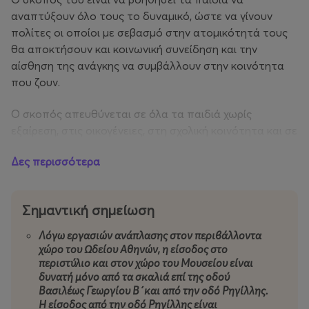
αναπτύξουν όλο τους το δυναμικό, ώστε να γίνουν
πολίτες οι οποίοι με σεβασμό στην ατομικότητά τους
θα αποκτήσουν και κοινωνική συνείδηση και την
αίσθηση της ανάγκης να συμβάλλουν στην κοινότητα
που ζουν.
Ο σκοπός απευθύνεται σε όλα τα παιδιά χωρίς
εξαίρεση, στις οικογένειες, στη σχολική κοινότητα και σε
όσους ενδιαφέρονται για την πολύπλευρη ανάπτυξη
Δες περισσότερα
των παιδιών ή σχετίζονται άμεσα ή έμμεσα με αυτά.
Tο 1994, με την πολύτιμη συνεργασία και υποστήριξη
Σημαντική σημείωση
του
Οργανισμού Πολιτισμού, Αθλητισμού και Νεολαίας
του Δήμου Αθηναίων (ΟΠΑΝΔΑ)
δημιούργησε
το
Λόγω εργασιών ανάπλασης στον περιβάλλοντα
Παιδικό Μουσείο της Αθήνας
που σήμερα, στεγάζεται
χώρο του Ωδείου Αθηνών, η είσοδος στο
στο ισόγειο του κτιρίου του Ωδείου Αθηνών.
περιστύλιο και στον χώρο του Μουσείου είναι
δυνατή μόνο από τα σκαλιά επί της οδού
Βασιλέως Γεωργίου Β΄και από την οδό Ρηγίλλης.
Το Παιδικό Μουσείο της Αθήνας υπάρχει για να
Η είσοδος από την οδό Ρηγίλλης είναι