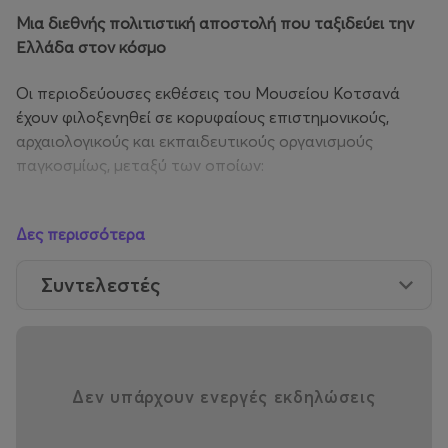
Μια διεθνής πολιτιστική αποστολή που ταξιδεύει την
Ελλάδα στον κόσμο
Οι περιοδεύουσες εκθέσεις του Μουσείου Κοτσανά
έχουν φιλοξενηθεί σε κορυφαίους επιστημονικούς,
αρχαιολογικούς και εκπαιδευτικούς οργανισμούς
παγκοσμίως, μεταξύ των οποίων:
Πανεπιστήμιο του Κονέκτικατ (ΗΠΑ)
Εθνικό Μουσείο Επιστημών της Daejeon (Νότια
Δες περισσότερα
Κορέα)
Επιστημονικά Μουσεία Σιγκαπούρης και
Συντελεστές
Ταϊλάνδης
Ευρωπαϊκό Γραφείο Ευρεσιτεχνιών (Χάγη, Βιέννη,
Μόναχο)
Αρχαιολογικό Μουσείο Βαρέζε (Ιταλία)
Αρχαιολογικό Μουσείο Βασιλείας (Ελβετία)
Βιβλιοθήκη Αλεξάνδρειας
Δεν υπάρχουν ενεργές εκδηλώσεις
Χαρακτηριστική είναι η δήλωση του Προέδρου του