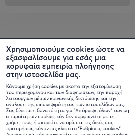
Ευρωπαϊκού Γραφείου Ευρεσιτεχνιών στη Χάγη:
«Μετά από αυτήν την έκθεση, η ιστορία των
εφευρέσεων πρέπει να ξαναγραφεί».
Ο στόχος και η φιλοσοφία της έκθεσης
Η έκθεση απευθύνεται σε μαθητές, φοιτητές,
Χρησιμοποιούμε cookies ώστε να
εκπαιδευτικές κοινότητες, αλλά και σε όλους τους
εξασφαλίσουμε για εσάς μια
φίλους της τεχνολογίας και της επιστήμης,
κορυφαία εμπειρία πλοήγησης
ανεξαρτήτως ηλικίας. Μέσα από λειτουργικές
στην ιστοσελίδα μας.
ανακατασκευές, διαδραστικές εφαρμογές και
οπτικοακουστικό υλικό, ο επισκέπτης έρχεται σε άμεση
Κάνουμε χρήση cookies με σκοπό την εξατομίκευση
επαφή με τη μηχανική σκέψη και την τεχνολογική
του περιεχομένου και των διαφημίσεων, την παροχή
ιδιοφυΐα των αρχαίων Ελλήνων.
λειτουργιών μέσων κοινωνικής δικτύωσης και την
ανάλυση της επισκεψιμότητας των ιστοσελίδων μας.
Στόχος της έκθεσης είναι να αναδείξει, με τρόπο
Σας δίνεται η δυνατότητα για "Απόρριψη όλων" των μη
Πληροφορίες
απαραίτητων cookies, εάν δεν συμφωνείτε με τη
επιστημονικά τεκμηριωμένο αλλά απολύτως προσιτό,
χρήση τους, ή μπορείτε να ορίσετε τις δικές σας
ότι η τεχνολογία του αρχαιοελληνικού κόσμου —
Υποστήριξη
προτιμήσεις, κάνοντας κλικ στο "Ρυθμίσεις cookies".
ιδιαίτερα λίγο πριν την παρακμή του— παρουσιάζει
Διαφορετικά, εάν συμφωνείτε με τη χρήση των cookies,