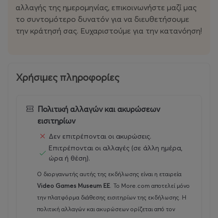
gaming. Η εμπειρία δεν σταματά εκεί! Τα μικρά και
αλλαγής της ημερομηνίας, επικοινωνήστε μαζί μας
μεγάλα παιδιά μπορούν να συμμετάσχουν σε ειδικές
το συντομότερο δυνατόν για να διευθετήσουμε
δραστηριότητες και να ανακαλύψουν τον κόσμο του
την κράτησή σας. Ευχαριστούμε για την κατανόηση!
gaming μέσω παιχνιδιών, εργαστηρίων και εκδηλώσεων
που διοργανώνονται τακτικά στο μουσείο.
Το Video Games Museum δεν είναι μόνο για τους
Χρήσιμες πληροφορίες
παλιούς fans του gaming, αλλά και για τις νέες γενιές
που θέλουν να κατανοήσουν τη σημασία των
βιντεοπαιχνιδιών στην τεχνολογία και τον πολιτισμό.
Πολιτική αλλαγών και ακυρώσεων
Εδώ, το παιχνίδι γίνεται μάθημα και η ιστορία γίνεται
εισιτηρίων
διασκέδαση!
Δεν επιτρέπονται οι ακυρώσεις.
Επιτρέπονται οι αλλαγές (σε άλλη ημέρα,
Για όσους ενδιαφέρονται να μάθουν περισσότερα,
ώρα ή θέση).
παρέχουμε διάφορες ξεναγήσεις και εκπαιδευτικά
Ο διοργανωτής αυτής της εκδήλωσης είναι η εταιρεία
προγράμματα που εξετάζουν τις κοινωνικές,
Video Games Museum EE
.
Το More.com αποτελεί μόνο
πολιτιστικές και τεχνολογικές πτυχές των
την πλατφόρμα διάθεσης εισιτηρίων της εκδήλωσης. Η
βιντεοπαιχνιδιών. Το μουσείο μας είναι επίσης ο
πολιτική αλλαγών και ακυρώσεων ορίζεται από τον
ιδανικός προορισμός για οικογένειες, ομάδες και