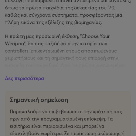
συλλογή περιλαμβάνει σπάνια αντικείμενα και κονσόλες,
όπως τα πρώτα παιχνίδια της δεκαετίας του ’70,
καθώς και σύγχρονα συστήματα, προσφέροντας μια
πλήρη εικόνα της εξέλιξης της βιομηχανίας.
Η πρώτη μας προσωρινή έκθεση, "Choose Your
Weapon", θα σας ταξιδέψει στην ιστορία των
controllers, επικεντρωμένη στους αποσπώμενους
χειριστήριους και τη σημαντική τους επιρροή στην
εμπειρία του παιχνιδιού. Από τα πρώτα joystick μέχρι
τα πιο εξελιγμένα gamepads και motion controllers,
Δες περισσότερα
αυτή η έκθεση προσφέρει μια μοναδική ευκαιρία να
δούμε πώς εξελίχθηκε η τεχνολογία για να φτάσουμε
στους σύγχρονους τρόπους αλληλεπίδρασης με τα
Σημαντική σημείωση
παιχνίδια.
Παρακαλούμε να επιβεβαιώσετε την κράτησή σας
Μπορείτε επίσης να απολαύσετε τη διαδραστική μας
πριν από την προγραμματισμένη επίσκεψη. Τα
περιοχή, όπου θα μπορείτε να παίξετε παιχνίδια από
εισιτήρια είναι περιορισμένα και μπορεί να
διάφορες εποχές και να ανακαλύψετε τις ρίζες του
εξαντληθούν νωρίτερα. Σε περίπτωση ακύρωσης ή