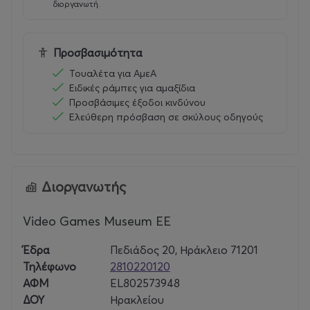
διοργανωτή.
σχολεία, προσφέροντας ένα ασφαλές και εκπαιδευτικό
περιβάλλον για όλους.
Προσβασιμότητα
Επιπλέον, διαθέτουμε ένα κατάστημα με ειδικά
προϊόντα και συλλεκτικά αντικείμενα για τους
Τουαλέτα για ΑμεΑ
επισκέπτες μας, συμπεριλαμβανομένων T-shirts,
Ειδικές ράμπες για αμαξίδια
Προσβάσιμες έξοδοι κινδύνου
αναμνηστικών και άλλων προϊόντων που σχετίζονται
Ελεύθερη πρόσβαση σε σκύλους οδηγούς
με τον κόσμο του gaming.
Ελάτε να ανακαλύψετε την ιστορία, την τέχνη και την
τεχνολογία πίσω από τα βιντεοπαιχνίδια. Το Video
Διοργανωτής
Games Museum είναι ανοιχτό καθημερινά και μας
περιμένει να σας υποδεχτούμε σε αυτή την εμπειρία
που συνδυάζει ψυχαγωγία, μάθηση και τεχνολογία!
Video Games Museum EE
Έδρα
Πεδιάδος 20, Ηράκλειο 71201
Πληροφορίες:
Τηλέφωνο
2810220120
Τοποθεσία: Πεδιάδος 20, Ηράκλειο, Κρήτη
ΑΦΜ
EL802573948
Ημερομηνίες Λειτουργίας: Καθημερινά από 08:00 έως
ΔΟΥ
Ηρακλείου