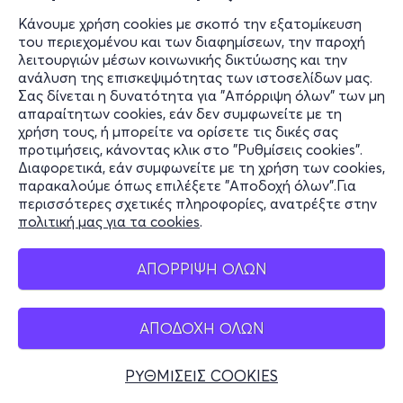
Video Games Museum - Video Games Museum
Κάνουμε χρήση cookies με σκοπό την εξατομίκευση
από
7€
του περιεχομένου και των διαφημίσεων, την παροχή
λειτουργιών μέσων κοινωνικής δικτύωσης και την
ανάλυση της επισκεψιμότητας των ιστοσελίδων μας.
Εισιτήρια
Σας δίνεται η δυνατότητα για "Απόρριψη όλων" των μη
απαραίτητων cookies, εάν δεν συμφωνείτε με τη
χρήση τους, ή μπορείτε να ορίσετε τις δικές σας
Πεμ 17/9
προτιμήσεις, κάνοντας κλικ στο "Ρυθμίσεις cookies".
Διαφορετικά, εάν συμφωνείτε με τη χρήση των cookies,
08:00
παρακαλούμε όπως επιλέξετε "Αποδοχή όλων".Για
περισσότερες σχετικές πληροφορίες, ανατρέξτε στην
Επίσκεψη στο Video Games Museum
πολιτική μας για τα cookies
.
Πεδιάδος 20, Ηράκλειο 712 01
Video Games Museum - Video Games Museum
ΑΠΟΡΡΙΨΗ ΟΛΩΝ
από
7€
ΑΠΟΔΟΧΗ ΟΛΩΝ
Εισιτήρια
ΡΥΘΜΙΣΕΙΣ COOKIES
Παρ 18/9