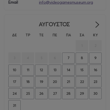
22:00
Email
info@videogamesmuseum.org
Τιμές Εισιτηρίων: από 7€
Κρατήσεις: Προτείνεται να κάνετε κράτηση εκ των
προτέρων για να εξασφαλίσετε τη θέση σας
ΑΥΓΟΥΣΤΟΣ
ΔΕ
ΤΡ
ΤΕ
ΠΕ
ΠΑ
ΣΑ
ΚΥ
Επισκεφτείτε το Video Games Museum και ζήστε τη
μαγεία του gaming από κοντά!
1
2
3
4
5
6
7
8
9
10
11
12
13
14
15
16
17
18
19
20
21
22
23
24
25
26
27
28
29
30
31