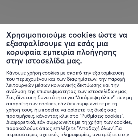
ηλικία.
Θα παραμείνουμε στο Μύλο μέχρι αργά το απόγευμα.
Θα αναχωρήσουμε για την Καλαμπάκα και το
Χρησιμοποιούμε cookies ώστε να
ξενοδοχείο μας, όπου και θα διανυκτερεύσουμε.
εξασφαλίσουμε για εσάς μια
Κυριακή 21 Δεκεμβρίου 2025
κορυφαία εμπειρία πλοήγησης
στην ιστοσελίδα μας.
Μετά το πρωινό μας και έχοντας τακτοποιήσει τα
πράγματά μας στο λεωφορείο, θα κατευθυνθούμε προς
Κάνουμε χρήση cookies με σκοπό την εξατομίκευση
τα
Μετέωρα
(
https://www.discovergreece.com/el/thessa
του περιεχομένου και των διαφημίσεων, την παροχή
λειτουργιών μέσων κοινωνικής δικτύωσης και την
ly-sporades/meteora
)
για να κάνουμε τον γύρο των
ανάλυση της επισκεψιμότητας των ιστοσελίδων μας.
γιγάντιων βράχων που δημιουργούν ένα θέαμα
Σας δίνεται η δυνατότητα για "Απόρριψη όλων" των μη
μοναδικό. Η θέα των επιβλητικών βράχων εντυπωσιάζει
Πληροφορίες
απαραίτητων cookies, εάν δεν συμφωνείτε με τη
κάθε επισκέπτη. Αποτελεί ένα μοναδικό σε ομορφιά
χρήση τους, ή μπορείτε να ορίσετε τις δικές σας
Υποστήριξη
γεωλογικό φαινόμενο και ένα σημαντικό μνημείο της
προτιμήσεις, κάνοντας κλικ στο "Ρυθμίσεις cookies".
Διαφορετικά, εάν συμφωνείτε με τη χρήση των cookies,
Ορθοδοξίας. Θα κάνουμε μια στάση στη
Μονή του
Stay Connected
παρακαλούμε όπως επιλέξετε "Αποδοχή όλων".Για
Αγίου Στεφάνου
, όπου όσοι επιθυμούν μπορούν να την
περισσότερες σχετικές πληροφορίες, ανατρέξτε στην
επισκεφτούν και να προσκυνήσουν.