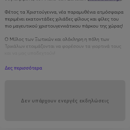
Φέτος τα Χριστούγεννα, νέα παραμυθένια ατμόσφαιρα
περιμένει εκατοντάδες χιλιάδες φίλους και φίλες του
πιο μαγευτικού χριστουγεννιάτικου πάρκου της χώρας!
Ο Μύλος των Ξωτικών και ολόκληρη η πόλη των
Τρικάλων ετοιμάζονται να φορέσουν τα γιορτινά τους
και να μας υποδεχτούν!
Ο 14ος
Μ
ύλος
των Ξωτικών
ξεκινά και υποδέχεται τον
Δες περισσότερα
Πίτερ Παν, την Τινκερμπελ, τον Κάπτεν Χουκ, τη Γουέντι
στη
Χώρα του Ποτέ
!!
Για 47 ημέρες, ο Άη Βασίλης, τα ξωτικά, και όλοι οι
Δεν υπάρχουν ενεργές εκδηλώσεις
χριστουγεννιάτικοι ήρωες θα υποδέχονται και θα
διασκεδάζουν τους επισκέπτες του Μύλου, με δεκάδες
δράσεις και εκδηλώσεις που αγγίζουν την καρδιά του
κάθε φιλοξενούμενου που ξεχνούν για λίγο την
καθημερινότητα και επιστρέφουν στην παιδική τους