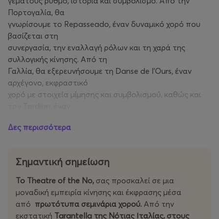
γεμάτους ρυθμό, ιστορία και συμβολισμό. Από την
Πορτογαλία, θα
γνωρίσουμε το Repasseado, έναν δυναμικό χορό που
βασίζεται στη
συνεργασία, την εναλλαγή ρόλων και τη χαρά της
συλλογικής κίνησης. Από τη
Γαλλία, θα εξερευνήσουμε τη Danse de l’Ours, έναν
αρχέγονο, εκφραστικό
χορό με στοιχεία μίμησης και συμβολισμού, καθώς και
τον Tordion, έναν
κομψό αναγεννησιακό χορό με ζωντανό ρυθμό και
Δες περισσότερα
παιχνιδιάρικη διάθεση.
Με τη συνοδεία των Cantistoria, θα δουλέψουμε βασικά
βήματα, ρυθμούς και
Σημαντική σημείωση
φόρμες, εξερευνώντας τη σχέση του σώματος με τη
μουσική και τον χώρο,
Το Theatre of the No,
σας προσκαλεί σε μια
συνδυάζοντας τεχνική, έκφραση και ιστορικό πλαίσιο.
μοναδική εμπειρία κίνησης και έκφρασης μέσα
Διδασκαλία: Κωνσταντίνα Καλκάνη, Ιωάννα Χαμαλέλη
από
πρωτότυπα σεμινάρια χορού.
Από την
Μέγιστος αριθμός συμμετεχόντων: 30
εκστατική
Tarantella της Νότιας Ιταλίας, στους