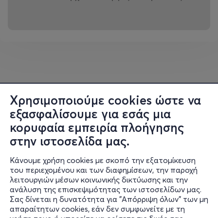
THEATRE OF THE NO
Dance workshops that take us on a journey across
Mediterranean cultures
Traditional Dances of Western Europe Portugal &
France – Repasseado, Danse de l’Ours, Tordion
Sunday, March 8, 18:00 – 20:00
An experiential journey into Western Europe through
Χρησιμοποιούμε cookies ώστε να
traditional dances
εξασφαλίσουμε για εσάς μια
rich in rhythm, history, and symbolism.
κορυφαία εμπειρία πλοήγησης
From Portugal, we will explore Repasseado, a dynamic
στην ιστοσελίδα μας.
dance based on
cooperation, role exchange, and the joy of collective
Κάνουμε χρήση cookies με σκοπό την εξατομίκευση
movement. From
του περιεχομένου και των διαφημίσεων, την παροχή
France, we will discover Danse de l’Ours, an archaic and
λειτουργιών μέσων κοινωνικής δικτύωσης και την
expressive
ανάλυση της επισκεψιμότητας των ιστοσελίδων μας.
Σας δίνεται η δυνατότητα για "Απόρριψη όλων" των μη
dance featuring elements of imitation and symbolism, as
Πληροφορίες
απαραίτητων cookies, εάν δεν συμφωνείτε με τη
well as the