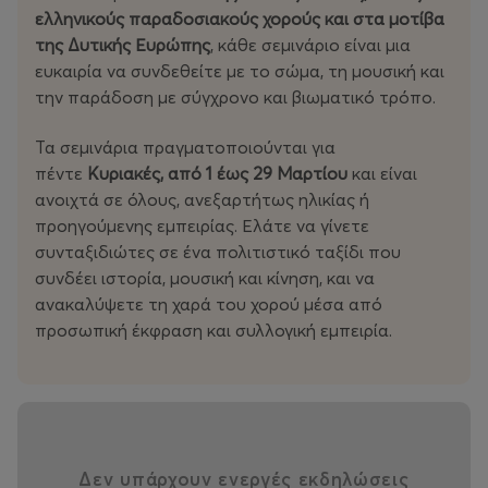
ελληνικούς παραδοσιακούς χορούς και στα μοτίβα
Τιμή Εισιτηρίου: 16€
της Δυτικής Ευρώπης
, κάθε σεμινάριο είναι μια
Προπώληση Εισιτηρίων: more.com
ευκαιρία να συνδεθείτε με το σώμα, τη μουσική και
Κρατήσεις Θέσεων: 693 807 4847 Κων/να Καλκάνη
την παράδοση με σύγχρονο και βιωματικό τρόπο.
Συντελεστές:
Τα σεμινάρια πραγματοποιούνται για
Σχεδιασμός Αφίσας: Σωτηρία Μπράμου
πέντε
Κυριακές, από 1 έως 29 Μαρτίου
και είναι
Επικοινωνία & Δημόσιες Σχέσεις: Ελευθερία Σακαρέλη
ανοιχτά σε όλους, ανεξαρτήτως ηλικίας ή
προηγούμενης εμπειρίας. Ελάτε να γίνετε
THEATRE OF THE NO: Κωνσταντίνου Παλαιολόγου 3,
συνταξιδιώτες σε ένα πολιτιστικό ταξίδι που
Αθήνα Ι 6946851001
συνδέει ιστορία, μουσική και κίνηση, και να
Website & Social Media: TheatreoftheNO I Facebook I
ανακαλύψετε τη χαρά του χορού μέσα από
Instagram
προσωπική έκφραση και συλλογική εμπειρία.
Ready to Dance?
Traditional Dances of Western Europe
Sunday, March 8
Δεν υπάρχουν ενεργές εκδηλώσεις