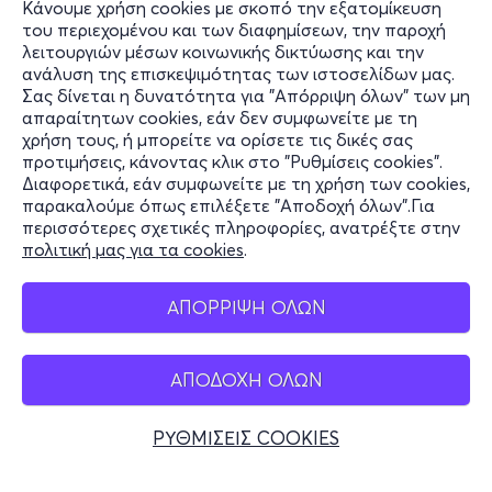
Κάνουμε χρήση cookies με σκοπό την εξατομίκευση
του περιεχομένου και των διαφημίσεων, την παροχή
λειτουργιών μέσων κοινωνικής δικτύωσης και την
ανάλυση της επισκεψιμότητας των ιστοσελίδων μας.
Σας δίνεται η δυνατότητα για "Απόρριψη όλων" των μη
Πληροφορίες
απαραίτητων cookies, εάν δεν συμφωνείτε με τη
χρήση τους, ή μπορείτε να ορίσετε τις δικές σας
Υποστήριξη
προτιμήσεις, κάνοντας κλικ στο "Ρυθμίσεις cookies".
Διαφορετικά, εάν συμφωνείτε με τη χρήση των cookies,
Stay Connected
παρακαλούμε όπως επιλέξετε "Αποδοχή όλων".Για
περισσότερες σχετικές πληροφορίες, ανατρέξτε στην
πολιτική μας για τα cookies
.
Mobile app
ΑΠΟΡΡΙΨΗ ΟΛΩΝ
ΑΠΟΔΟΧΗ ΟΛΩΝ
Ελλάδα
Τηλεφωνικές κρατήσεις
ΡΥΘΜΙΣΕΙΣ COOKIES
+30 2117700000
Δευ - Παρ 10:00 - 18:00