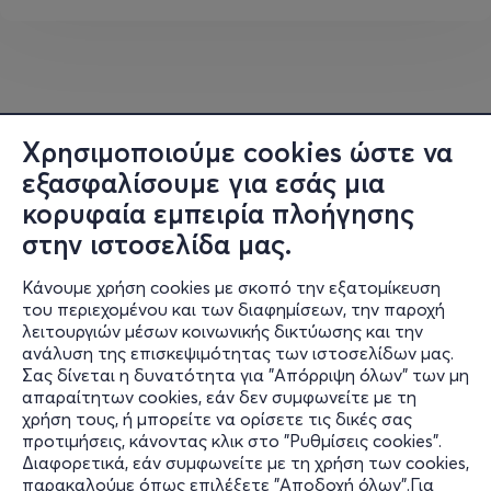
«ΟΠΕΚΕ
ΜΠΛΕ
»
Συμμετέχουν:
Ο φραπές, ο Χασάπης, ο Μπάμπης ο
Σουγιάς, ο Μήτσος ο Πεταλούδας, ο Μάκης, ποιος
Χρησιμοποιούμε cookies ώστε να
Μάκης; και λοιποί δεξιοί λιμοκοντόροι.
Εμφανίζονται:
γόνοι γνωστών πολιτικών
εξασφαλίσουμε για εσάς μια
τζακιών,αριστεροί κλεπταποδόχοι, κεντροαριστεροί
κορυφαία εμπειρία πλοήγησης
τυχοδιώκτες,ακροδεξιοί απατεώνες, σκοταδιστές και
στην ιστοσελίδα μας.
λοιποί σουρεαλιστές.
Εξαφανίζονται:
η αλήθεια, οι πολιτικές ευθύνες, η
Κάνουμε χρήση cookies με σκοπό την εξατομίκευση
δικαιοσύνη, η τσίπα και κάμποσες επιδοτήσεις.
του περιεχομένου και των διαφημίσεων, την παροχή
λειτουργιών μέσων κοινωνικής δικτύωσης και την
Επανεμφανίζεται:
η ελπίδα
ανάλυση της επισκεψιμότητας των ιστοσελίδων μας.
Σας δίνεται η δυνατότητα για "Απόρριψη όλων" των μη
Η παράσταση προστατεύεται από το όργανο της τάξης:
Πληροφορίες
απαραίτητων cookies, εάν δεν συμφωνείτε με τη
Μπαλούρδο.
χρήση τους, ή μπορείτε να ορίσετε τις δικές σας
Υποστήριξη
προτιμήσεις, κάνοντας κλικ στο "Ρυθμίσεις cookies".
Management: Prospero,
www.prospero.com.gr
Διαφορετικά, εάν συμφωνείτε με τη χρήση των cookies,
Stay Connected
παρακαλούμε όπως επιλέξετε "Αποδοχή όλων".Για