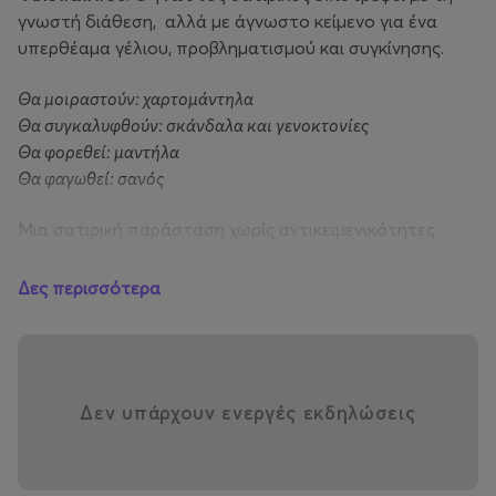
γνωστή διάθεση, αλλά με άγνωστο κείμενο για ένα
υπερθέαμα γέλιου, προβληματισμού και συγκίνησης.
Θα μοιραστούν: χαρτομάντηλα
Θα συγκαλυφθούν: σκάνδαλα και γενοκτονίες
Θα φορεθεί: μαντήλα
Θα φαγωθεί: σανός
Μια σατιρική παράσταση χωρίς αντικειμενικότητες.
Ένας αιρετικός μονόλογος χωρίς χορηγούς.
Μια καυστική επιθεώρηση χωρίς όρια.
Δες περισσότερα
Αυτοσχεδιασμοί, ιντεράξιο με το κοινό,φάρσες,
κομπίνες, ζαβολιές και τιμωρίες.
Δεν υπάρχουν ενεργές εκδηλώσεις
Ένα Stand-Up Comedy Showμε ζωντανή ορχήστρα.
Μια μουσικοσατιρική παράστασηλοξού πολιτικού
λόγου & σατιρικού τραγουδιού.