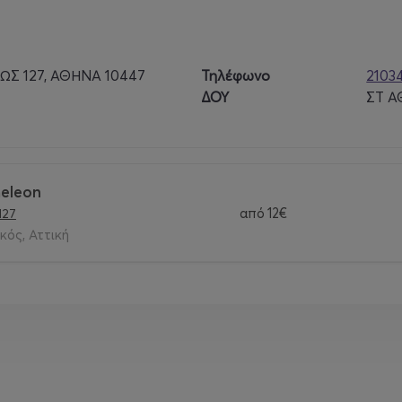
Σ 127, ΑΘΗΝΑ 10447
Τηλέφωνο
2103
ΔΟΥ
ΣΤ 
7 (closest to Kerameikos and Metaxourgeio metro stations).
meleon
από
12€
127
κός, Αττική
YJr78
ail.com
h Comedy Club show may be photographed and/or filmed. By pu
os taken of the audience may be used by the production for 