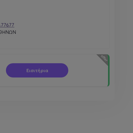
477677
ΑΘΗΝΩΝ
Εισιτήρια
rchasing a ticket, the audience consents to the
commercial use. * * *