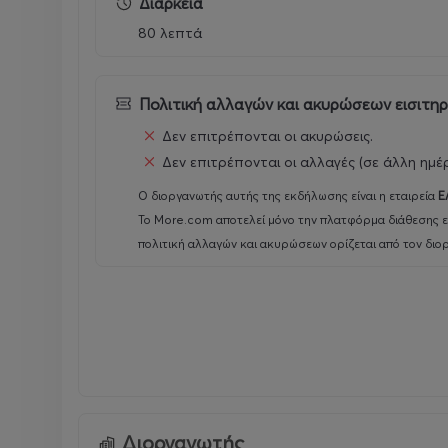
Διάρκεια
ℹ More info
here
.
80 λεπτά
Πολιτική αλλαγών και ακυρώσεων εισιτη
Δεν επιτρέπονται οι ακυρώσεις.
Δεν επιτρέπονται οι αλλαγές (σε άλλη ημέ
📅
Sunday November 15th: Žana Fejzić - Chamele
Ο διοργανωτής αυτής της εκδήλωσης είναι η εταιρεία
Ε
Το More.com αποτελεί μόνο την πλατφόρμα διάθεσης ε
Bosnian born.
🇧🇦
πολιτική αλλαγών και ακυρώσεων ορίζεται από τον διο
Florida raised. 🌴
Berlin transplant.
🪩
Come watch this standup comedy hour where Žana
forever foreigner. 😵
ℹ More info
here
.
Διοργανωτής