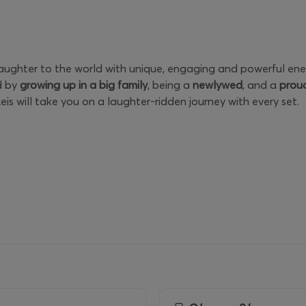
s laughter to the world with unique, engaging and powerful ene
d by
growing up in a big family
, being a
newlywed
, and a
prou
Leis will take you on a laughter-ridden journey with every set.
 You Know
 one line based comedian
in the vein of Anthony Jeselnik and
U
, Jones Valencia in the
A&E series
Chicano Squad
, or, even, J