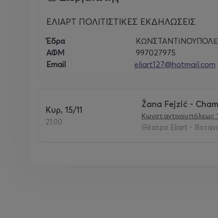
ΕΛΙΑΡΤ ΠΟΛΙΤΙΣΤΙΚΕΣ ΕΚΔΗΛΩΣΕΙΣ
Έδρα
ΚΩΝΣΤΑΝΤΙΝΟΥΠΟΛΕΩ
ΑΦΜ
997027975
** All shows are recommended for ages 16+ **
Email
eliart127@hotmail.com
Address
: ELIART Theater - Konstantinoupoleos 12
Žana Fejzić - Cha
♿ The theatre is wheelchair accessible.
Κυρ, 15/11
Κωνσταντινουπόλεως 
21:00
Θέατρο Eliart - Βοτανι
🗺 Map
:
https://maps.app.goo.gl/uV8fHDWXcJM7
Info
: 6987994689 //
athensenglishcomedyclub@gm
* * * Please note that part of this Athens Englis
above and accepts that any video footage or phot