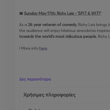
📅
Sunday May 17th: Richy Leis - 'SPIT & WIT?'
As a
26 year veteran of comedy
, Richy Leis bring
the audience will enjoy hilarious anecdotes inspire
towards the world’s most ridiculous people
, Richy 
ℹ More info
here
.
Δες περισσότερα
📅
Sunday June 7th: Wyatt Feegrado - The Devil
Χρήσιμες πληροφορίες
Social Media Sensation
Wyatt Feegrado is a
dark,
Vinnie Corrales in the TV show
Bettor Days
on HUL