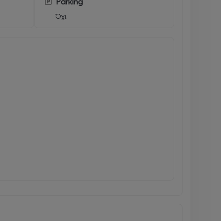
Parking
Όχι
ing disasters, all while feeling like a