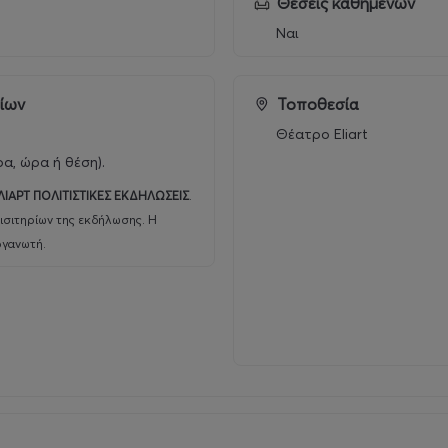
Θέσεις καθήμενων
Ναι
ρίων
Τοποθεσία
Θέατρο Eliart
ρα, ώρα ή θέση).
on
ΛΙΑΡΤ ΠΟΛΙΤΙΣΤΙΚΕΣ ΕΚΔΗΛΩΣΕΙΣ
.
ισιτηρίων της εκδήλωσης. Η
ργανωτή.
 navigates cultural confusion, immigrant trauma, and dat