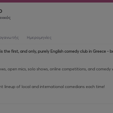
b
ανικός
ργανωτής
Ημερομηνίες
 the first, and only, purely English comedy club in Greece - b
hows, open mics, solo shows, online competitions, and comedy
nt lineup of local and international comedians each time!