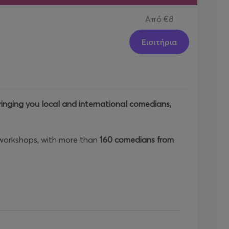
Από
€8
Εισιτήρια
ringing you local and international comedians,
 workshops, with more than
160 comedians from