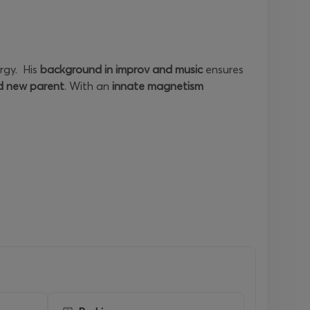
rgy. His
background in improv and music
ensures
d new parent
. With an
innate magnetism
 Dave Attell. You may also remember him as
esus on the
History Channel
.