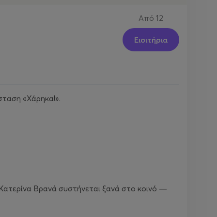
Από
12
Εισιτήρια
σταση «Χάρηκα!».
η Κατερίνα Βρανά συστήνεται ξανά στο κοινό —