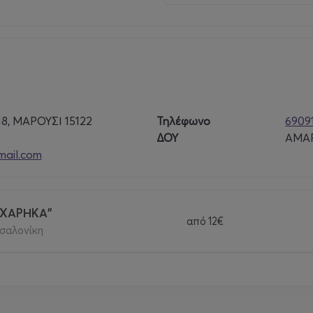
8, ΜΑΡΟΥΣΙ 15122
Τηλέφωνο
6909
ΔΟΥ
ΑΜΑ
mail.com
"ΧΑΡΗΚΑ"
από
12€
σαλονίκη