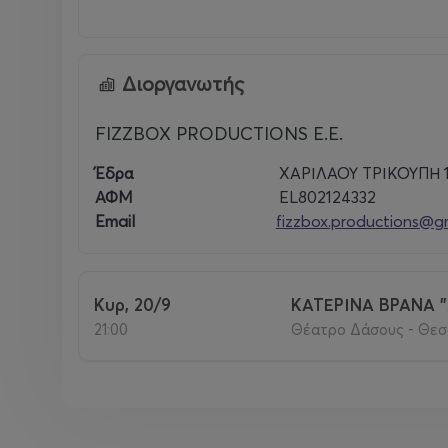
Διοργανωτής
FIZZBOX PRODUCTIONS E.E.
Έδρα
ΧΑΡΙΛΑΟΥ ΤΡΙΚΟΥΠΗ 1
ΑΦΜ
EL802124332
Email
fizzbox.productions@g
Κυρ, 20/9
ΚΑΤΕΡΙΝΑ ΒΡΑΝΑ 
21:00
Θέατρο Δάσους - Θεσ