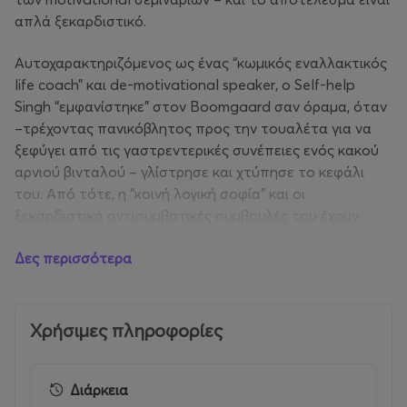
απλά ξεκαρδιστικό.
Αυτοχαρακτηριζόμενος ως ένας “κωμικός εναλλακτικός
life coach” και de-motivational speaker, ο Self-help
Singh “εμφανίστηκε” στον Boomgaard σαν όραμα, όταν
–τρέχοντας πανικόβλητος προς την τουαλέτα για να
ξεφύγει από τις γαστρεντερικές συνέπειες ενός κακού
αρνιού βινταλού – γλίστρησε και χτύπησε το κεφάλι
του. Από τότε, η “κοινή λογική σοφία” και οι
ξεκαρδιστικά αντισυμβατικές συμβουλές του έχουν
κατακτήσει εκατομμύρια θεατές στο διαδίκτυο.
Δες περισσότερα
Η ζωντανή παράσταση του Self-help Singh είναι μια
απολαυστική και ταυτόχρονα αιχμηρή εμπειρία, που
σατιρίζει τη βιομηχανία της αυτοβελτίωσης και τα
Χρήσιμες πληροφορίες
motivational σεμινάρια, προσφέροντας άφθονο γέλιο
αλλά και τροφή για σκέψη.
Διάρκεια