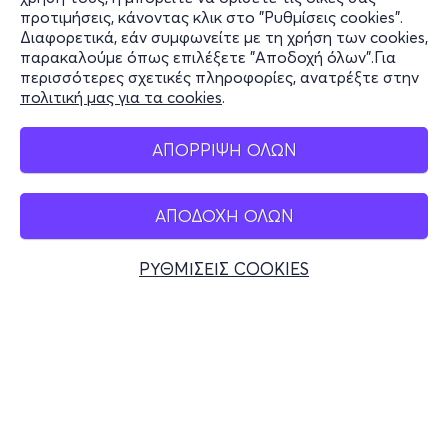
Υποστήριξη
προτιμήσεις, κάνοντας κλικ στο "Ρυθμίσεις cookies".
Διαφορετικά, εάν συμφωνείτε με τη χρήση των cookies,
Stay Connected
παρακαλούμε όπως επιλέξετε "Αποδοχή όλων".Για
περισσότερες σχετικές πληροφορίες, ανατρέξτε στην
πολιτική μας για τα cookies
.
Mobile app
ΑΠΟΡΡΙΨΗ ΟΛΩΝ
ΑΠΟΔΟΧΗ ΟΛΩΝ
Ελλάδα
Τηλεφωνικές κρατήσεις
ΡΥΘΜΙΣΕΙΣ COOKIES
+30 2117700000
Δευ - Παρ 10:00 - 18:00
Φυσικά σημεία