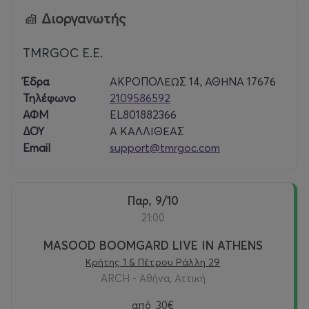
Διοργανωτής
TMRGOC E.E.
Έδρα
ΑΚΡΟΠΟΛΕΩΣ 14, ΑΘΗΝΑ 17676
Τηλέφωνο
2109586592
ΑΦΜ
EL801882366
ΔΟΥ
Α ΚΑΛΛΙΘΕΑΣ
Email
support@tmrgoc.com
Παρ, 9/10
21:00
MASOOD BOOMGARD LIVE IN ATHENS
Κρήτης 1 & Πέτρου Ράλλη 29
ARCH - Αθήνα, Αττική
από
30€