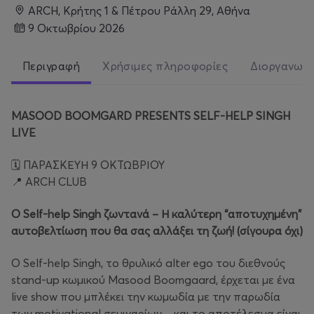
ARCH, Κρήτης 1 & Πέτρου Ράλλη 29, Αθήνα
9 Οκτωβρίου 2026
Περιγραφή
Χρήσιμες πληροφορίες
Διοργανωτ
MASOOD BOOMGARD PRESENTS SELF-HELP SINGH
LIVE
🗓️ ΠΑΡΑΣΚΕΥΗ 9 ΟΚΤΩΒΡΙΟΥ
📍 ARCH CLUB
Ο Self-help Singh ζωντανά – Η καλύτερη “αποτυχημένη”
αυτοβελτίωση που θα σας αλλάξει τη ζωή! (σίγουρα όχι)
Ο Self-help Singh, το θρυλικό alter ego του διεθνούς
stand-up κωμικού Masood Boomgaard, έρχεται με ένα
live show που μπλέκει την κωμωδία με την παρωδία
των motivational σεμιναρίων – και το αποτέλεσμα είναι