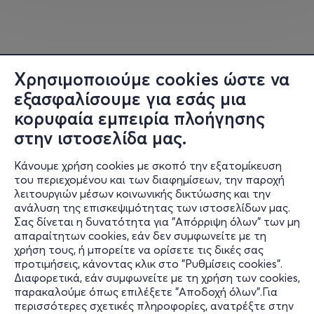
του
Mikeius
, τίποτα δεν μένει ασχολίαστο και αν μη τι
άλλο θα μας κάνει για άλλη μια φορά να
επαναξιολογήσουμε τον όρο
«
Incorrect
».
Χρησιμοποιούμε cookies ώστε να
Σας περιμένουμε σε κάθε γωνιά της Ελλάδας,
εξασφαλίσουμε για εσάς μια
της Κύπρου και του εξωτερικού!
κορυφαία εμπειρία πλοήγησης
στην ιστοσελίδα μας.
Κάνουμε χρήση cookies με σκοπό την εξατομίκευση
του περιεχομένου και των διαφημίσεων, την παροχή
λειτουργιών μέσων κοινωνικής δικτύωσης και την
ανάλυση της επισκεψιμότητας των ιστοσελίδων μας.
Σας δίνεται η δυνατότητα για "Απόρριψη όλων" των μη
Πληροφορίες
απαραίτητων cookies, εάν δεν συμφωνείτε με τη
χρήση τους, ή μπορείτε να ορίσετε τις δικές σας
Υποστήριξη
προτιμήσεις, κάνοντας κλικ στο "Ρυθμίσεις cookies".
Διαφορετικά, εάν συμφωνείτε με τη χρήση των cookies,
Stay Connected
παρακαλούμε όπως επιλέξετε "Αποδοχή όλων".Για
περισσότερες σχετικές πληροφορίες, ανατρέξτε στην