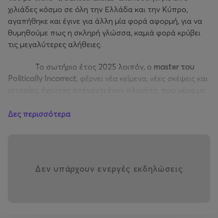
χιλιάδες κόσμο σε όλη την Ελλάδα και την Κύπρο,
αγαπήθηκε και έγινε για άλλη μία φορά αφορμή, για να
θυμηθούμε πως η σκληρή γλώσσα, καμιά φορά κρύβει
τις μεγαλύτερες αλήθειες.
Το σωτήριο έτος 2025 λοιπόν, ο
master
του
Politically
Incorrect
, φέρνει νέα κείμενα, νέες σκέψεις και
ιστορίες, έχοντας απέναντι έναν πλανήτη, που μέρα με
τη μέρα βρίσκεται απέναντι στις ίδιες της επιλογές του
περί πολιτικής ορθότητας.
Δες περισσότερα
Με κοφτερό λόγο και την χρήση
οπτικοακουστικών μέσων, ο
Mikeius
, βάζει το χιούμορ
ως απαραίτητο αλατοπίπερο, απέναντι σε έννοιες,
Δεν υπάρχουν ενεργές εκδηλώσεις
πολιτικές και φόρμες που έχουμε συνηθίσει να
φοβόμαστε να ακουμπήσουμε, μήπως χαρακτηριστούμε
αρνητικά.
Τίποτα δεν ξεφεύγει από την κοφτερή ματιά