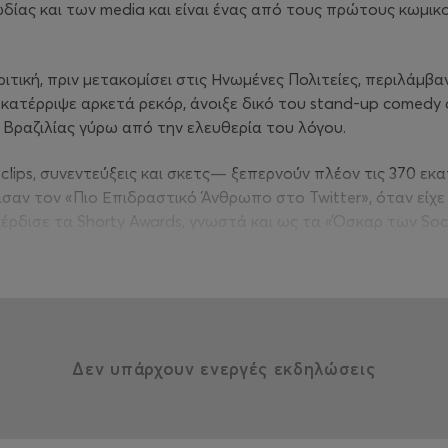
δίας και των media και είναι ένας από τους πρώτους κωμικ
ιτική, πριν μετακομίσει στις Ηνωμένες Πολιτείες, περιλάμβ
κατέρριψε αρκετά ρεκόρ, άνοιξε δικό του stand-up comedy 
Βραζιλίας γύρω από την ελευθερία του λόγου.
 clips, συνεντεύξεις και σκετς— ξεπερνούν πλέον τις 370 ε
ρισαν τον «Πιο Επιδραστικό Άνθρωπο στο Twitter», όταν είχ
, κέρδισε τα Shorty Awards, γνωστά και ως τα «Όσκαρ των So
κά, ο Rafi συνεχίζει να αποδεικνύει ότι συγκαταλέγεται στ
τομία, ποιότητα και επιρροή.
α και η κοσμοθεωρία του τον έχουν καταστήσει ιδιαίτερα δη
ώνας στα πιο φημισμένα comedy clubs παγκοσμίως, όπως το
. Είναι επίσης ο πρώτος Βραζιλιάνος κωμικός που ήταν head
Δεν υπάρχουν ενεργές εκδηλώσεις
αι στο Μόντρεαλ του Καναδά.
ρία comedy specials στο Netflix: A Arte do Insulto, Péssima I