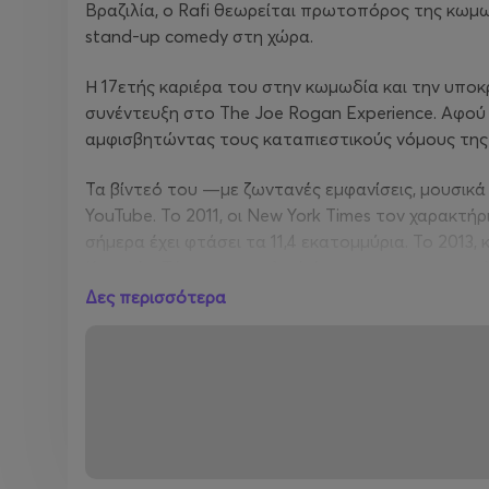
Βραζιλία, ο Rafi θεωρείται πρωτοπόρος της κωμω
stand-up comedy στη χώρα.
Η 17ετής καριέρα του στην κωμωδία και την υποκρ
συνέντευξη στο The Joe Rogan Experience. Αφού 
αμφισβητώντας τους καταπιεστικούς νόμους της 
Τα βίντεό του —με ζωντανές εμφανίσεις, μουσικά
YouTube. Το 2011, οι New York Times τον χαρακτή
σήμερα έχει φτάσει τα 11,4 εκατομμύρια. Το 2013
Κωμικός. Τόσο στα αγγλικά όσο και στα πορτογαλι
Αμερικής, ανεβάζοντας διαρκώς τον πήχη σε καινο
Δες περισσότερα
Το οξυδερκές, παρατηρητικό χιούμορ του, η ευφυΐ
πρώτο Βραζιλιάνο κωμικό που έγινε μόνιμος θαμ
Factory και το Hollywood Improv στην Καλιφόρνια
φεστιβάλ κωμωδίας στον κόσμο, που φιλοξενείτ
Ανάμεσα στις πολλές του διακρίσεις, ο Rafi έχει τ