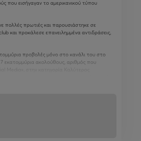
ούς που εισήγαγαν το αμερικανικού τύπου
ανε πολλές πρωτιές και παρουσιάστηκε σε
club και προκάλεσε επανειλημμένα αντιδράσεις,
κατομμύρια προβολές μόνο στο κανάλι του στο
ε 7 εκατομμύρια ακολούθους, αριθμός που
cial Media», στην κατηγορία Καλύτερος
ους πιο ταλαντούχους καλλιτέχνες της Λατινικής
μοφιλή στο διαδίκτυο και τον έχουν κάνει τον
 Comedy Cellar στη Νέα Υόρκη, το Laugh
liner στο Just for Laughs, το μεγαλύτερο
nfluência και Ultimato. Έχει πρωταγωνιστήσει σε