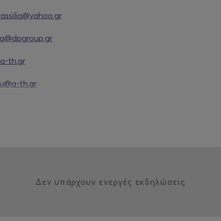
assilia@yahoo.gr
a@dpgroup.gr
-th.gr
u@a-th.gr
Δεν υπάρχουν ενεργές εκδηλώσεις