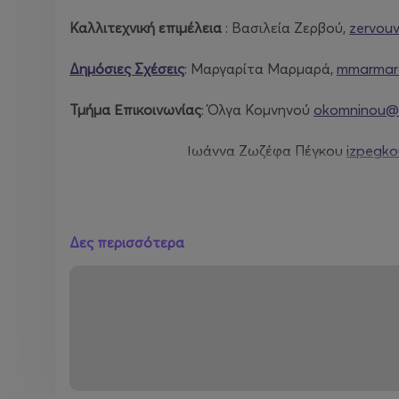
Καλλιτεχνική επιμέλεια
: Βασιλεία Ζερβού,
zervouv
Δημόσιες Σχέσεις
: Μαργαρίτα Μαρμαρά,
mmarmar
Τμήμα Επικοινωνίας
: Όλγα Κομνηνού
okomninou@a
Ιωάννα Ζωζέφα Πέγκου
izpegko
Παραγωγή
: STAGES NETWORK A.E.
Δες περισσότερα
Πληροφορίες
:
Ημερομηνία
: Πέμπτη 4 Ιουνίου