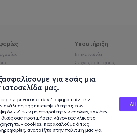
φορίες
Υποστήριξη
εργασίας
Επικοινωνία
σία
Συχνές ερωτήσεις
ήσης
Πράξη για τις ψηφιακές
Υπηρεσίες
ξασφαλίσουμε για εσάς μια
ή απορρήτου
Σύνδεση reseller
 ιστοσελίδα μας.
σημείωση
 κοινότητας
περιεχομένου και των διαφημίσεων, την
ΑΠ
ην ανάλυση της επισκεψιμότητας των
ιψη όλων" των μη απαραίτητων cookies, εάν δεν
κά στοιχεία
 δικές σας προτιμήσεις, κάνοντας κλικ στο
ς Εταιρείας
η χρήση των cookies, παρακαλούμε όπως
Διαφάνειας
πληροφορίες, ανατρέξτε στην
πολιτική μας για
ς cookies