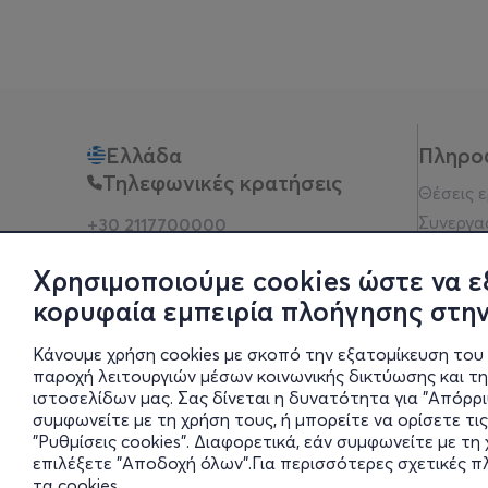
Ελλάδα
Πληρο
Τηλεφωνικές κρατήσεις
Θέσεις 
Συνεργα
+30 2117700000
Δευ - Παρ 10:00 - 18:00
Όροι χρ
Φυσικά σημεία
Χρησιμοποιούμε cookies ώστε να ε
Πολιτικ
κορυφαία εμπειρία πλοήγησης στην
Νομική 
Οδηγίες
Κάνουμε χρήση cookies με σκοπό την εξατομίκευση του 
Blog
παροχή λειτουργιών μέσων κοινωνικής δικτύωσης και τ
ιστοσελίδων μας. Σας δίνεται η δυνατότητα για "Απόρρ
Οικονομι
συμφωνείτε με τη χρήση τους, ή μπορείτε να ορίσετε τις
Πολιτικέ
"Ρυθμίσεις cookies". Διαφορετικά, εάν συμφωνείτε με τ
Έκθεση 
επιλέξετε "Αποδοχή όλων".Για περισσότερες σχετικές 
τα cookies
.
Ρυθμίσει