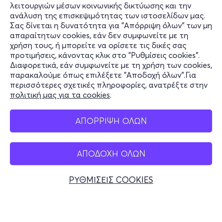
λειτουργιών μέσων κοινωνικής δικτύωσης και την
ανάλυση της επισκεψιμότητας των ιστοσελίδων μας.
Σας δίνεται η δυνατότητα για "Απόρριψη όλων" των μη
Πληροφορίες
απαραίτητων cookies, εάν δεν συμφωνείτε με τη
χρήση τους, ή μπορείτε να ορίσετε τις δικές σας
Υποστήριξη
προτιμήσεις, κάνοντας κλικ στο "Ρυθμίσεις cookies".
Διαφορετικά, εάν συμφωνείτε με τη χρήση των cookies,
Stay Connected
παρακαλούμε όπως επιλέξετε "Αποδοχή όλων".Για
περισσότερες σχετικές πληροφορίες, ανατρέξτε στην
πολιτική μας για τα cookies
.
Mobile app
ΑΠΟΡΡΙΨΗ ΟΛΩΝ
ΑΠΟΔΟΧΗ ΟΛΩΝ
Ελλάδα
Τηλεφωνικές κρατήσεις
ΡΥΘΜΙΣΕΙΣ COOKIES
+30 2117700000
Δευ - Παρ 10:00 - 18:00
Φυσικά σημεία