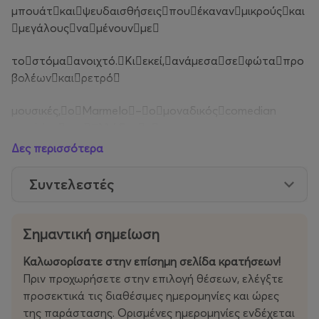
μπουάτκαιψευδαισθήσειςπουέκανανμικρούςκαι
μεγάλουςναμένουνμε
τοστόμαανοιχτό.Κιεκεί,ανάμεσασεφώταπρο
βολέωνκαιρετρό
μουσικές,οMarmelo–ομοναδικόςcomedian
magicianτηςΕλλάδας–
Δες περισσότερα
παίρνειτημεγάληαπόφαση:Ανοίγει τη δική του
Σχολή Μαγείας!
Συντελεστές
Σκοπόςτου;Ναδιδάξειόλατουταμυστικά.
Σημαντική σημείωση
Πρόβληματου;Ηαδελφήτου,ηπάνταπερίεργηκ
αιαπρόβλεπτηSuzy!
Καλωσορίσατε στην επίσημη σελίδα κρατήσεων!
Πριν προχωρήσετε στην επιλογή θέσεων, ελέγξτε
Θακαταφέρειάραγενατηςκρύψειότιετοιμάζει
προσεκτικά τις διαθέσιμες ημερομηνίες και ώρες
νέοσόου;
της παράστασης. Ορισμένες ημερομηνίες ενδέχεται