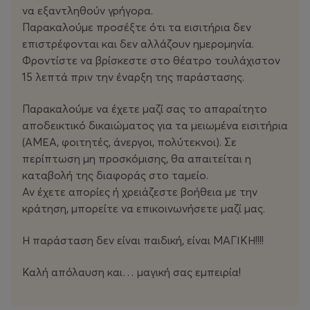
να εξαντληθούν γρήγορα.
ΘαμείνειηSuzyεκτόςήθακαταφθάσει–
Παρακαλούμε προσέξτε ότι τα εισιτήρια δεν
όπωςκάθεχρόνο–τηνπιο
επιστρέφονται και δεν αλλάζουν ημερομηνία.
Φροντίστε να βρίσκεστε στο θέατρο τουλάχιστον
ακατάλληληστιγμή;
15 λεπτά πριν την έναρξη της παράστασης.
ΚαιπώςθααντιδράσειότανμάθειπωςοMarmel
Παρακαλούμε να έχετε μαζί σας το απαραίτητο
oσκοπεύειναδιδάξειτα
αποδεικτικό δικαιώματος για τα μειωμένα εισιτήρια
(ΑΜΕΑ, φοιτητές, άνεργοι, πολύτεκνοι). Σε
μαγικάτουκόλπα…σεάλλους;
περίπτωση μη προσκόμισης, θα απαιτείται η
καταβολή της διαφοράς στο ταμείο.
Μέσασεμιαατμόσφαιρανοσταλγίας,χιούμορκαι
Αν έχετε απορίες ή χρειάζεστε βοήθεια με την
ξεκαρδιστικών
κράτηση, μπορείτε να επικοινωνήσετε μαζί μας.
ανατροπών,τοδίδυμοπαρουσιάζειέναταξίδιστο
Η παράσταση δεν είναι παιδική, είναι ΜΑΓΙΚΗ!!!!
παρελθόν,όπουημαγεία
Καλή απόλαυση και… μαγική σας εμπειρία!
συναντάτηθεατρικότητακαιτογέλιοαναβλύζει
αυθόρμητα!