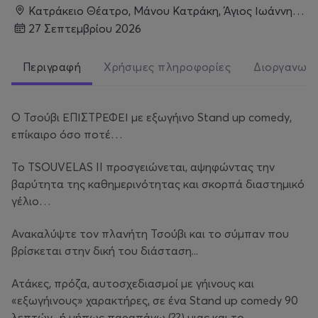
Κατράκειο Θέατρο, Μάνου Κατράκη, Άγιος Ιωάννης, 184 51, Νίκαια
27 Σεπτεμβρίου 2026
Περιγραφή
Χρήσιμες πληροφορίες
Διοργανωτ
Ο Τσούβι ΕΠΙΣΤΡΕΦΕΙ με εξωγήινο Stand up comedy,
επίκαιρο όσο ποτέ…
Το TSOUVELAS II προσγειώνεται, αψηφώντας την
βαρύτητα της καθημερινότητας και σκορπά διαστημικό
γέλιο…
Ανακαλύψτε τον πλανήτη Τσούβι και το σύμπαν που
βρίσκεται στην δική του διάσταση...
Ατάκες, πρόζα, αυτοσχεδιασμοί με γήινους και
«εξωγήινους» χαρακτήρες, σε ένα Stand up comedy 90
λεπτών.. ή μήπως παραπάνω (??) μιας και το