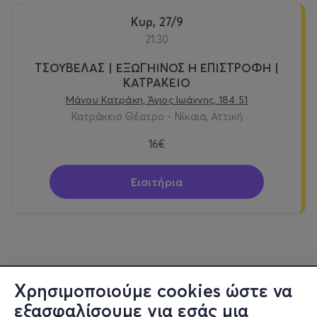
Κυρ, 27/9
21:30
ΤΣΟΥΒΕΛΑΣ | ΕΞΩΓΗΙΝΟΣ Η ΕΠΙΣΤΡΟΦΗ |
ΚΑΤΡΑΚΕΙΟ
Μάνου Κατράκη, Άγιος Ιωάννης, 184 51
Κατράκειο Θέατρο - Νίκαια, Αττική
16€
Εισιτήρια
Χρησιμοποιούμε cookies ώστε να
εξασφαλίσουμε για εσάς μια