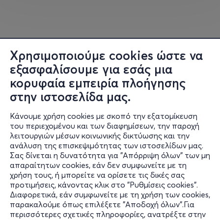
Αναλυτικές πληροφορίες, δείτε
εδώ
www.free-travel.gr
Tuesday, January 6th 2026
Χρησιμοποιούμε cookies ώστε να
εξασφαλίσουμε για εσάς μια
Epiphany in Nafplio
κορυφαία εμπειρία πλοήγησης
Our departure point is at Larissa Station at 8:00 a.m., we
στην ιστοσελίδα μας.
set off our excursion to
Nafplio
to celebrate the Feast
of the
Epiphany
. We will have a short stop to get
Κάνουμε χρήση cookies με σκοπό την εξατομίκευση
του περιεχομένου και των διαφημίσεων, την παροχή
some rest and coffee before continuing our journey
λειτουργιών μέσων κοινωνικής δικτύωσης και την
toward the historic town.
ανάλυση της επισκεψιμότητας των ιστοσελίδων μας.
Σας δίνεται η δυνατότητα για "Απόρριψη όλων" των μη
Πληροφορίες
Upon arriving in Nafplio, we will take part in the Blessing
απαραίτητων cookies, εάν δεν συμφωνείτε με τη
of the Waters ceremony, held at the seafront area at
χρήση τους, ή μπορείτε να ορίσετε τις δικές σας
Υποστήριξη
point “P,” in the town’s port. Afterwards, we will have free
προτιμήσεις, κάνοντας κλικ στο "Ρυθμίσεις cookies".
Διαφορετικά, εάν συμφωνείτε με τη χρήση των cookies,
time both to wander through the festive atmosphere
Stay Connected
παρακαλούμε όπως επιλέξετε "Αποδοχή όλων".Για
that Nafplio has once again created for its visitors in the
περισσότερες σχετικές πληροφορίες, ανατρέξτε στην
most charming city of the Peloponnese, and to enjoy our