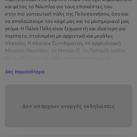
και φέτος το Νάυπλιο για τους επισκέπτες του
στην πιο γοητευτική πόλη της Πελοποννήσου, όσο και
να απολαύσουμε τον καφέ μας και το μεσημεριανό μας
γεύμα. Η Παλιά Πόλη είναι ξεχωριστή και ιδιαίτερη για
περίπατο, στολισμένη με αρχοντικά και μεγάλες
πλατείες. Η πλατεία Συντάγματος, το αρχαιολογικό
Μουσείο Ναυπλίου, το Μπούρτζι, το Παλαμίδι καθώς
και μια βόλτα με τα πόδια στον πλακόστρωτο
περιφερειακό δρόμο του Ναυπλίου με θέα τη θάλασσα,
Δες περισσότερα
κάνοντας τον γύρο της Αρβανιτιάς, είναι κάποιες από
τις πολλές επιλογές που έχουμε για να περάσουμε μια
υπέροχη μέρα στην πιο γοητευτική πόλη της
Πελοποννήσου! Τέλος, οι επιλογές επισης πολλές για
μικρές αγορές στα παραδοσιακά μαγαζάκια της πόλης.
Δεν υπάρχουν ενεργές εκδηλώσεις
Το απόγευμα, θα αναχωρήσουμε για την Αθήνα, , με
απαραίτητη στάση για ξεκούραση.