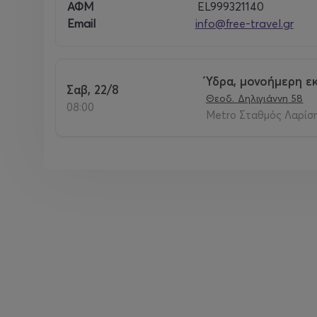
ΑΦΜ
EL999321140
maritime history of Hydra. Cannons that still mark 
Email
info@free-travel.gr
On the island we will have a beautiful tour of the h
paved streets, the flower-filled houses, the mansio
most popular destinations for thousands of people
Ύδρα, μονοήμερη ε
Σαβ, 22/8
attraction of the island which was built in 1786, i
Θεοδ. Δηλιγιάννη 58
08:00
Hydra,
Kiafa
, high above the port. The landscape i
Metro Σταθμός Λαρίση
stop is the
7 windmills
, the highest point of the hi
alleys of Hydra town, has the same form since it 
peak of Mount Eros. The view is simply unique! T
invite you to dive into the glorious past!
Those who wish to swim can visit the beaches of
S
is
Avlaki
.
The traditional taverns and restaurants will rewar
stuffed squid, cuttlefish with pilaf with their ink 
Also, there are meat options such as
lamb kapam