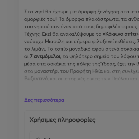
Στο νησί θα έχουμε μια όμορφη ξενάγηση στα ιστ
ομορφιές του!! Τα όμορφα πλακόστρωτα, τα ανθο
του νησιού σαν έναν από τους δημοφιλέστερους
Τέχνης. Εκεί θα ανακαλύψουμε το
«Κόκκινο σπίτι»
ναύαρχο Μιαούλη και σήμερα φιλοξενεί εκθέσεις. 
το λιμάνι. Το τοπίο μοναδικό αφού στενά σοκάκια
οι
7 ανεμόμυλοι
, το ψηλότερο σημείο του λόφου 
μέσα στα σοκάκια της πόλης της Ύδρας, έχει την 
στο
μοναστήρι του Προφήτη Ηλία
και στη συνέχε
Βυζαντινό
, και οι ιστορικές οικίες των Παύλου 
Όσοι επιθυμούν να κολυμπήσουν, μπορούν να επ
Δες περισσότερα
βοτσαλωτή παραλία με ξαπλώστρες. Μια άλλη επι
Οι παραδοσιακές ταβέρνες και τα εστιατόρια θα 
Χρήσιμες πληροφορίες
σαβόρο-, το κρασάτο χταπόδι, τα γεμιστά καλαμαρά
χειροποίητα ζυμαρικά της αρβανίτικης κουζίνας, 
τα υδραίικα αμυγδαλωτά με ανθόνερο σε σχήμα πο