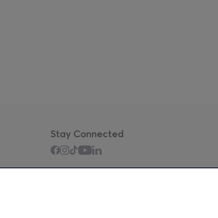
rest. Early in the evening arrival in Athens!
Stay Connected
Mobile app