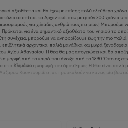
ορικά αξιοθέατα και θα έχουμε επίσης πολύ ελεύθερο χρόνο
στόλιστα σπίτια, τα Αρχοντικά, που μετρούν 300 χρόνια υ
 προορισμούς για χιλιάδες ανθρώπους ετησίως! Μπορούμε 
. Πρόκειται για ένα σημαντικό αξιοθέατο του νησιού το οπο
Στη συνέχεια, μπορούμε να ανηφορίζουμε έως την πιο παλιά 
, επιβλητικά αρχοντικά, παλιά μανάβικα και μικρά ξενοδοχε
του Αγίου Αθανασίου. Η θέα θα μας απογειώσει και θα αποζη
ίδια μορφή από το καιρό που άνοιξε από το 1890. Όποιος από
ια στο
Κλιμάκιο
η κορυφή του όρου Έρως. Η θέα είναι απλά 
και Λάζαρου Κουντουριώτη σε προσκαλούν να κάνεις μία βουτ
ισκεφτούν τις παραλίες
Σκάλα
και
Υδρονέτα
. Επίσης, κάτω
λογή είναι και το
Αυλάκι
.
μας ανταμείψουν με τις υπέροχες γεύσεις σε θαλασσινά και
κια, οι σουπιές με πιλάφι με το μελάνι τους και η κακαβιά.
χορτόπιτες, σαλιγκάρια στιφάδο. Επίσης, υπάρχουν επιλογές
υ μοιάζει με αχλαδάκι.