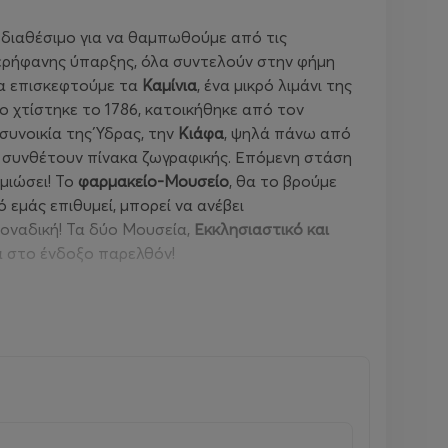
 διαθέσιμο για να θαμπωθούμε από τις
περήφανης ύπαρξης, όλα συντελούν στην φήμη
να επισκεφτούμε τα
Καμίνια
, ένα μικρό λιμάνι της
ίο χτίστηκε το 1786, κατοικήθηκε από τον
συνοικία της Ύδρας, την
Κιάφα
, ψηλά πάνω από
ία συνθέτουν πίνακα ζωγραφικής. Επόμενη στάση
μιώσει! Το
φαρμακείο-Μουσείο
, θα το βρούμε
 εμάς επιθυμεί, μπορεί να ανέβει
μοναδική! Τα δύο Μουσεία,
Εκκλησιαστικό και
ιά στο ένδοξο παρελθόν!
 από το Καστέλο βρίσκεται το
Μικρό Καμίνι
, μία
 ψάρια όπως τα μπαρμπούνια ή οι ζαργάνες
 Ακόμη, σερβίρονται γκόγκες, κοντά
 σε κρέας όπως το αρνάκι καπαμάς και φυσικά