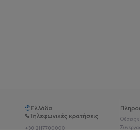
Ελλάδα
Πληρο
Τηλεφωνικές κρατήσεις
Θέσεις 
Συνεργα
+30 2117700000
Δευ - Παρ 10:00 - 18:00
Όροι χρ