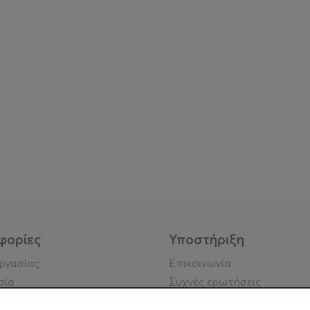
φορίες
Υποστήριξη
εργασίας
Επικοινωνία
σία
Συχνές ερωτήσεις
ήσης
Πράξη για τις ψηφιακές