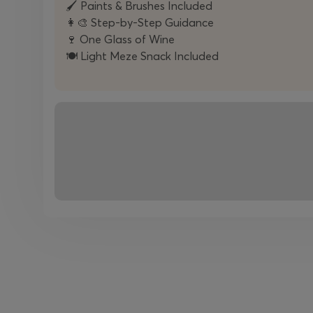
🖌️ Paints & Brushes Included
👩‍🎨 Step-by-Step Guidance
🍷 One Glass of Wine
🍽️ Light Meze Snack Included