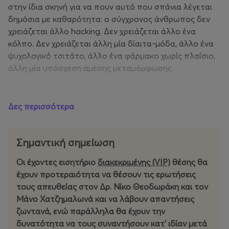
στην ίδια σκηνή για να πουν αυτό που σπάνια λέγεται
δημόσια με καθαρότητα: ο σύγχρονος άνθρωπος δεν
χρειάζεται άλλο hacking. Δεν χρειάζεται άλλο ένα
κόλπο. Δεν χρειάζεται άλλη μία δίαιτα-μόδα, άλλο ένα
ψυχολογικό τσιτάτο, άλλο ένα φάρμακο χωρίς πλαίσιο,
άλλη μία υπόσχεση άμεσης μεταμόρφωσης.
Χρειάζεται αναβάθμιση συστήματος
Δες περισσότερα
Στο HUMAN 3.0: THE GREAT UPGRADE, ο διακεκριμένος
συνθετικός ψυχολόγος Μάνος Χατζημαλωνάς και ο
ιατρός Δρ. Νικόλαος Θεοδωράκης - πρωτεύσας
Σημαντική σημείωση
Αριστούχος και Υποψήφιος Διδάκτωρ της Ιατρικής
Οι έχοντες εισητήριο
διακεκριμένης (VIP)
θέσης θα
Σχολής Αθηνών με πάνω από 50δημοσιεύσεις σχετικά
έχουν προτεραιότητα να θέσουν τις ερωτήσεις
με τον μεταβολισμό, την αντιγήρανση και την
τους απευθείας στον Δρ. Νίκο Θεοδωράκη και τον
τεστοστερόνη - συναντιούνται στο Θέατρο Αθηνών
Μάνο Χατζημαλωνά και να λάβουν απαντήσεις
για μια δημόσια, επιστημονική και βαθιά ανθρώπινη
ζωντανά, ενώ παράλληλα θα έχουν την
παρουσίαση γύρω από το πιο κρίσιμο ερώτημα της
δυνατότητα να τους συναντήσουν κατ' ιδίαν μετά
εποχής μας: