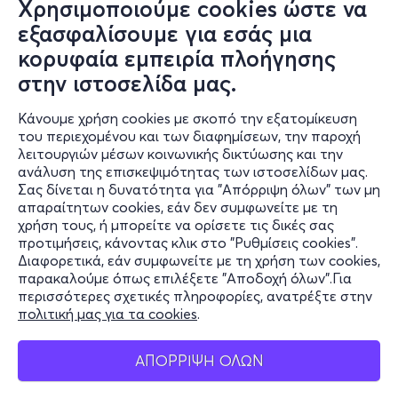
Χρησιμοποιούμε cookies ώστε να
Τι χρειάζεται πραγματικά το σώμα μου; Τι χρειάζεται
εξασφαλίσουμε για εσάς μια
πραγματικά ο ψυχισμός μου; Και τι από όλα αυτά είναι
επιστήμη - όχι μόδα;
κορυφαία εμπειρία πλοήγησης
στην ιστοσελίδα μας.
6 Πυλώνες Προληπτικής Ιατρικής
Κάνουμε χρήση cookies με σκοπό την εξατομίκευση
Για πρώτη φορά σε αυτή τη μορφή δημόσιας
του περιεχομένου και των διαφημίσεων, την παροχή
λειτουργιών μέσων κοινωνικής δικτύωσης και την
συνάντησης στην Ελλάδα, οι 6 θεμελιώδεις πυλώνες
ανάλυση της επισκεψιμότητας των ιστοσελίδων μας.
της Ιατρικής του Τρόπου Ζωής - διατροφή, άσκηση,
Σας δίνεται η δυνατότητα για "Απόρριψη όλων" των μη
ύπνος, ρύθμιση στρες, κοινωνική σύνδεση, αποφυγή
Πληροφορίες
απαραίτητων cookies, εάν δεν συμφωνείτε με τη
τοξικών ουσιών - θα παρουσιαστούν όπως πραγματικά
χρήση τους, ή μπορείτε να ορίσετε τις δικές σας
Υποστήριξη
τους ορίζει η διεθνής ιατρική βιβλιογραφία. Όχι ως λίστα
προτιμήσεις, κάνοντας κλικ στο "Ρυθμίσεις cookies".
Διαφορετικά, εάν συμφωνείτε με τη χρήση των cookies,
από wellness αφίσες. Ως κλινικό πλαίσιο με μετρήσιμες
Stay Connected
παρακαλούμε όπως επιλέξετε "Αποδοχή όλων".Για
παραμέτρους και αποδεδειγμένη επίδραση στη
περισσότερες σχετικές πληροφορίες, ανατρέξτε στην
μακροζωία.
πολιτική μας για τα cookies
.
Mobile app
Τη βάση δίνει το άρθρο «Lessons Learned From Blue
ΑΠΟΡΡΙΨΗ ΟΛΩΝ
Zones, Lifestyle Medicine Pillars and Beyond» (American
Journal of Lifestyle Medicine,