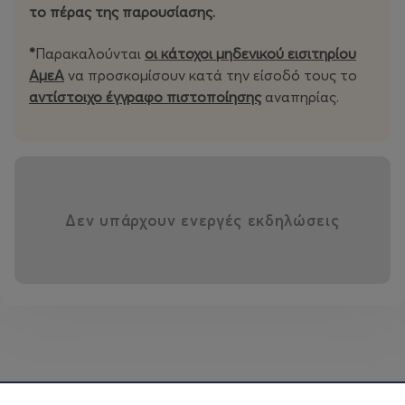
το πέρας της παρουσίασης.
Πώς φροντίζεις έναν άνθρωπο που έχει φτιαχτεί για
*
Παρακαλούνται
οι κάτοχοι μηδενικού εισιτηρίου
ζωή, αλλά ζει σαν μηχανή;
ΑμεΑ
να προσκομίσουν κατά την είσοδό τους το
αντίστοιχο έγγραφο πιστοποίησης
αναπηρίας.
Ζούμε σε σώματα που δεν κινούνται.
Σε νευρικά συστήματα που δεν σβήνουν.
Σε σχέσεις που συχνά δεν μας κρατούν.
Δεν υπάρχουν ενεργές εκδηλώσεις
Σε μια δημόσια σφαίρα γεμάτη θόρυβο,
βεβαιότητες, ψευδοεπιστήμη και «ειδικούς» χωρίς
ευθύνη.
Και κάπου εκεί, ανάμεσα στην ιατρική
παραπληροφόρηση και την
ψυχολογική υπεραπλούστευση, ο άνθρωπος χάνει την
επαφή με το βασικότερο: