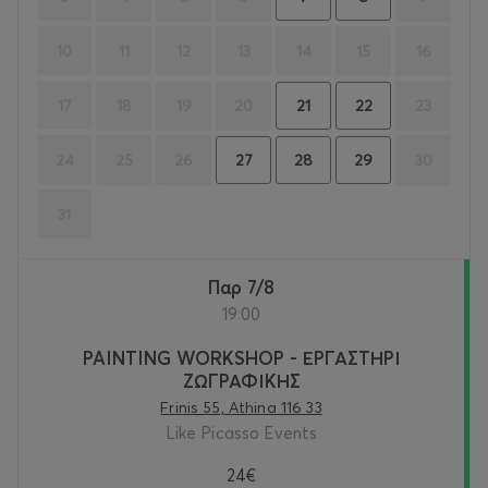
10
11
12
13
14
15
16
17
18
19
20
23
21
22
24
25
26
30
27
28
29
31
Παρ 7/8
19:00
PAINTING WORKSHOP - ΕΡΓΑΣΤΗΡΙ
ΖΩΓΡΑΦΙΚΗΣ
Frinis 55, Athina 116 33
Like Picasso Events
24€