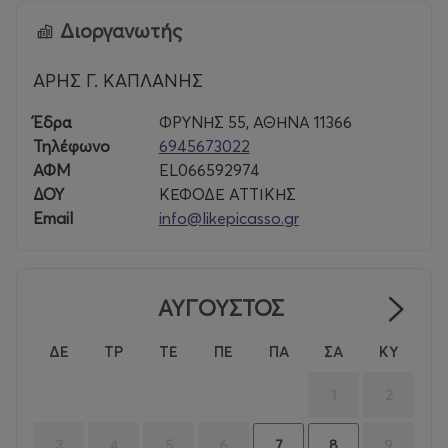
Διοργανωτής
ΑΡΗΣ Γ. ΚΑΠΛΑΝΗΣ
Έδρα
ΦΡΥΝΗΣ 55, ΑΘΗΝΑ 11366
Τηλέφωνο
6945673022
ΑΦΜ
EL066592974
ΔΟΥ
ΚΕΦΟΔΕ ΑΤΤΙΚΗΣ
Email
info@likepicasso.gr
ΑΥΓΟΥΣΤΟΣ
ΔΕ
ΤΡ
ΤΕ
ΠΕ
ΠΑ
ΣΑ
ΚΥ
1
2
3
4
5
6
9
7
8