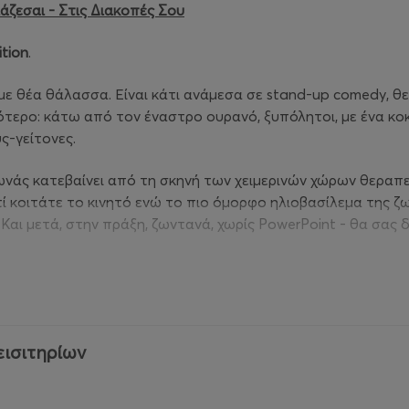
ιάζεσαι
- Στις Διακοπές Σου
tion
.
lk με θέα θάλασσα. Είναι κάτι ανάμεσα σε stand-up comedy,
ιγότερο: κάτω από τον έναστρο ουρανό, ξυπόλητοι, με ένα κο
ς-γείτονες.
ς κατεβαίνει από τη σκηνή των χειμερινών χώρων θεραπεί
ατί κοιτάτε το κινητό ενώ το πιο όμορφο ηλιοβασίλεμα της ζ
. Και μετά, στην πράξη, ζωντανά, χωρίς PowerPoint - θα σας δ
και οι μηχανισμοί που μας κατακλύζουν δεν σε αφήνουν να συνδεθ
υρικό μας σύστημα, που εξαντλεί τη συγκέντρωση, την προσο
εισιτηρίων
 από εμάς κάνουμε πραγματικά παύση; Πόσοι αφήνουμε τον α
 είναι ότι φέρνουμε τη μηχανικότητα μαζί μας στις αποσκευ