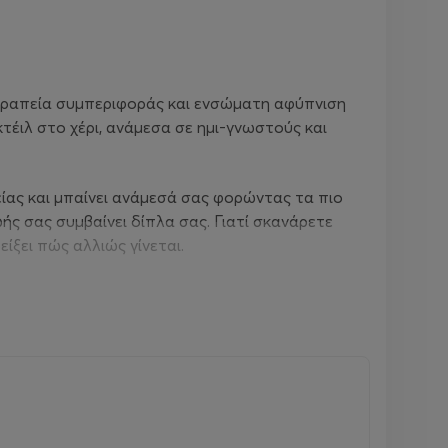
 θεραπεία συμπεριφοράς και ενσώματη αφύπνιση
κτέιλ στο χέρι, ανάμεσα σε ημι-γνωστούς και
ας και μπαίνει ανάμεσά σας φορώντας τα πιο
ωής σας συμβαίνει δίπλα σας. Γιατί σκανάρετε
είξει πώς αλλιώς γίνεται.
είς και γαληνέψεις να ούτε στις διακοπές σου;
χή και την ψυχή μας, το καλοκαίρι υποτίθεται
λγόριθμο στο σπίτι; Πόσοι κοιτάμε τον
ές μας. Τα αυτόματα αντανακλαστικά, τις