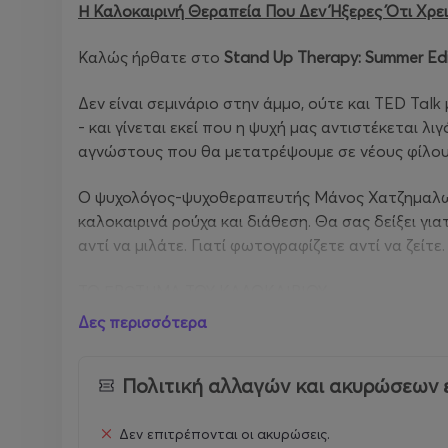
Η
Καλοκαιρινή Θεραπεία Που Δεν Ήξερες Ότι Χρε
Καλώς ήρθατε στο
Stand Up Therapy: Summer Edi
Δεν είναι σεμινάριο στην άμμο, ούτε και TED Ta
- και γίνεται εκεί που η ψυχή μας αντιστέκεται λ
αγνώστους που θα μετατρέψουμε σε νέους φίλου
Ο ψυχολόγος-ψυχοθεραπευτής Μάνος Χατζημαλωνά
καλοκαιρινά ρούχα και διάθεση. Θα σας δείξει γι
αντί να μιλάτε. Γιατί φωτογραφίζετε αντί να ζείτε
ΤΟ ΕΡΩΤΗΜΑ ΤΟΥ ΚΑΛΟΚΑΙΡΙΟΥ
Δες περισσότερα
Τι σημαίνει να παραμένεις Άνθρωπος όταν οι μηχανές 
Σε έναν κόσμο που τρέχει γρηγορότερα απ' το νε
Πολιτική αλλαγών και ακυρώσεων 
ότι προσφέρει την μεγάλη ανάπαυλα. Αλλά πόσοι
άνθρωπο δίπλα μας αντί για την οθόνη; Η αλήθεια
Δεν επιτρέπονται οι ακυρώσεις.