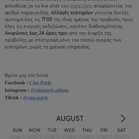
απευθείας με το
live
chat
του
more
.
com
, αναφέροντας τον
αριθμό παραγγελίας.
Αλλαγές εισιτηρίων
γίνονται δεκτές
αυστηρά έως τις
17:00
της ίδιας ημέρας της προβολής προς
όλες τις ενεργές εκδηλώσεις, κατόπιν διαθεσιμότητας.
Ακυρώσεις έως 24 ώρες πριν
από την έναρξη της
προβολής, με επιστροφή μόνο του ποσού αγοράς των
εισιτηρίων, χωρίς τη χρέωση υπηρεσίας.
Βρείτε μας στα Social
Facebook :
Cine Paris
Instagram :
@cineparis.athens
Tiktok :
@cine.paris
AUGUST
>
SUN
MON
TUE
WED
THU
FRI
SAT
26
27
28
29
30
31
1