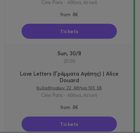
Cine Paris - Αθήνα, Αττική
from
8€
Tickets
Sun, 30/8
20:00
Love Letters (Γράμματα Αγάπης) | Alice
Douard
Κυδαθηναίων 22, Αθήνα 105 58
Cine Paris - Αθήνα, Αττική
from
8€
Tickets