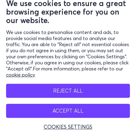
We use cookies to ensure a great
Wed, 2/9
browsing experience for you on
20:00
our website.
Το Χώμα Βάφτηκε Κόκκινο (Blood on the
Land), 1966 · Greek Classic vol. 2
We use cookies to personalise content and ads, to
provide social media features and to analyse our
Κυδαθηναίων 22, Αθήνα 105 58
traffic. You are able to "Reject all" not essential cookies
Cine Paris - Αθήνα, Αττική
if you do not agree in using them, or you may set out
your own preferences by clicking on "Cookies Settings".
from
8€
Otherwise, if you agree in using our cookies, please click
"Accept all".For more information, please refer to our
Tickets
cookie policy
.
REJECT ALL
Thu, 3/9
20:00
ACCEPT ALL
Fatherland (Πατρίδα) | Paweł Pawlikowski
Κυδαθηναίων 22, Αθήνα 105 58
COOKIES SETTINGS
Cine Paris - Αθήνα, Αττική