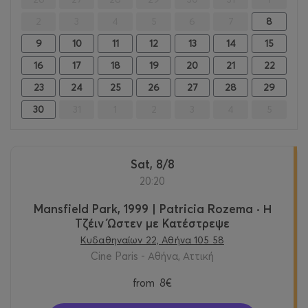
2
3
4
5
6
7
8
9
10
11
12
13
14
15
16
17
18
19
20
21
22
23
24
25
26
27
28
29
30
31
1
2
3
4
5
Sat, 8/8
20:20
Mansfield Park, 1999 | Patricia Rozema · Η
Τζέιν Ώστεν με Κατέστρεψε
Κυδαθηναίων 22, Αθήνα 105 58
Cine Paris - Αθήνα, Αττική
from
8€