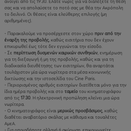
ανοίγει από τις 19:30. Ελάτε νωρίς για να διαλέξετε τη θέση
σας και να απολαύσετε το ποτό σας με θέα την Ακρόπολη
το δειλινό. Οι θέσεις είναι ελεύθερης επιλογής (μη
αριθμημένες).
- Παρακαλούμε να προσέρχεστε στον χώρο
πριν από την
έναρξη της προβολής
, καθώς εισιτήρια που δεν έχουν
επικυρωθεί έως τότε δεν εγγυώνται την είσοδο.
- Σε
περίπτωση δυσμενών καιρικών συνθηκών
, ενημέρωση
για τη διεξαγωγή ή μη της προβολής, καθώς και για τη
διαδικασία διευθέτησης των εισιτηρίων, θα αναρτάται
τουλάχιστον μία ώρα νωρίτερα στα μέσα κοινωνικής
δικτύωσης και την ιστοσελίδα του
Cine
Paris
.
- Περιορισμένος αριθμός εισιτηρίων διατίθεται μόνο για την
ίδια ημέρα προβολής και στο
ταμείο
του κινηματογράφου
από τις
17:30
. Η ηλεκτρονική προπώληση κλείνει μια ώρα
νωρίτερα.
- Ο κινηματογράφος είναι
μερικώς προσβάσιμος
, καθώς
διαθέτει αναβατόριο σκάλας με κάθισμα και τουαλέτες
ΑμεΑ.
- Για οποιαδήποτε αλλαγή ή ακύρωση, επικοινωνείτε