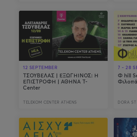
12 SEPTEMBER
7 - 28 
ΤΣΟΥΒΕΛΑΣ | ΕΞΩΓΗΙΝΟΣ: Η
Φ hill 
ΕΠΙΣΤΡΟΦΗ | ΑΘΗΝΑ T-
Φιλοπ
Center
TELEKOM CENTER ATHENS
DORA ST