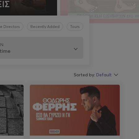
ΙΣ
 Directors
Recently Added
Tours
EN
Sorted by:
Default