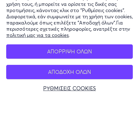
χρήση τους, ή μπορείτε να ορίσετε τις δικές σας
Υποστήριξη
προτιμήσεις, κάνοντας κλικ στο "Ρυθμίσεις cookies".
Διαφορετικά, εάν συμφωνείτε με τη χρήση των cookies,
Stay Connected
παρακαλούμε όπως επιλέξετε "Αποδοχή όλων".Για
περισσότερες σχετικές πληροφορίες, ανατρέξτε στην
πολιτική μας για τα cookies
.
Mobile app
ΑΠΟΡΡΙΨΗ ΟΛΩΝ
ΑΠΟΔΟΧΗ ΟΛΩΝ
Ελλάδα
Τηλεφωνικές κρατήσεις
ΡΥΘΜΙΣΕΙΣ COOKIES
+30 2117700000
Δευ - Παρ 10:00 - 18:00
Φυσικά σημεία