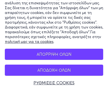
ανάλυση της επισκεψιμότητας των ιστοσελίδων μας.
Σας δίνεται η δυνατότητα για "Απόρριψη όλων" των μη
Πληροφορίες
απαραίτητων cookies, εάν δεν συμφωνείτε με τη
χρήση τους, ή μπορείτε να ορίσετε τις δικές σας
Υποστήριξη
προτιμήσεις, κάνοντας κλικ στο "Ρυθμίσεις cookies".
Διαφορετικά, εάν συμφωνείτε με τη χρήση των cookies,
Stay Connected
παρακαλούμε όπως επιλέξετε "Αποδοχή όλων".Για
περισσότερες σχετικές πληροφορίες, ανατρέξτε στην
πολιτική μας για τα cookies
.
Mobile app
ΑΠΟΡΡΙΨΗ ΟΛΩΝ
ΑΠΟΔΟΧΗ ΟΛΩΝ
Ελλάδα
Τηλεφωνικές κρατήσεις
ΡΥΘΜΙΣΕΙΣ COOKIES
+30 2117700000
Δευ - Παρ 10:00 - 18:00
Φυσικά σημεία