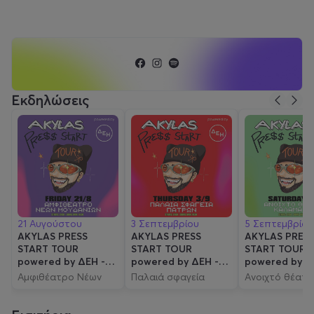
Εκδηλώσεις
21 Αυγούστου
3 Σεπτεμβρίου
5 Σεπτεμβρίου
AKYLAS PRESS
AKYLAS PRESS
AKYLAS PRES
START TOUR
START TOUR
START TOUR
powered by ΔΕΗ -
powered by ΔΕΗ -
powered by Δ
ΧΑΛΚΙΔΙΚΗ
ΠΑΤΡΑ
ΚΑΛΑΜΑΤΑ
Αμφιθέατρο Νέων
Παλαιά σφαγεία
Ανοιχτό θέατ
Μουδανιών
Πατρών
Καλαμάτας