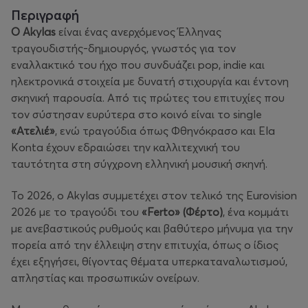
Περιγραφή
Ο Akylas
είναι ένας ανερχόμενος Έλληνας
τραγουδιστής-δημιουργός, γνωστός για τον
εναλλακτικό του ήχο που συνδυάζει pop, indie και
ηλεκτρονικά στοιχεία με δυνατή στιχουργία και έντονη
σκηνική παρουσία. Από τις πρώτες του επιτυχίες που
τον σύστησαν ευρύτερα στο κοινό είναι το single
«Ατελιέ»
, ενώ τραγούδια όπως
Φθηνόκρασο
και
Ela
Konta
έχουν εδραιώσει την καλλιτεχνική του
ταυτότητα στη σύγχρονη ελληνική μουσική σκηνή.
Το 2026, ο Akylas συμμετέχει στον τελικό της Eurovision
2026 με το τραγούδι του
«Ferto» (Φέρτο)
, ένα κομμάτι
με ανεβαστικούς ρυθμούς και βαθύτερο μήνυμα για την
πορεία από την έλλειψη στην επιτυχία, όπως ο ίδιος
έχει εξηγήσει, θίγοντας θέματα υπερκαταναλωτισμού,
απληστίας και προσωπικών ονείρων.