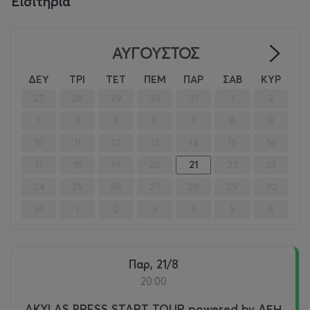
Εισιτήρια
ΑΎΓΟΥΣΤΟΣ
>
ΔΕΥ
ΤΡΙ
ΤΕΤ
ΠΕΜ
ΠΑΡ
ΣΑΒ
ΚΥΡ
27
28
29
30
31
1
2
3
4
5
6
7
8
9
10
11
12
13
14
15
16
17
18
19
20
21
22
23
24
25
26
27
28
29
30
31
1
2
3
4
5
6
Παρ, 21/8
20:00
AKYLAS PRESS START TOUR powered by ΔΕΗ