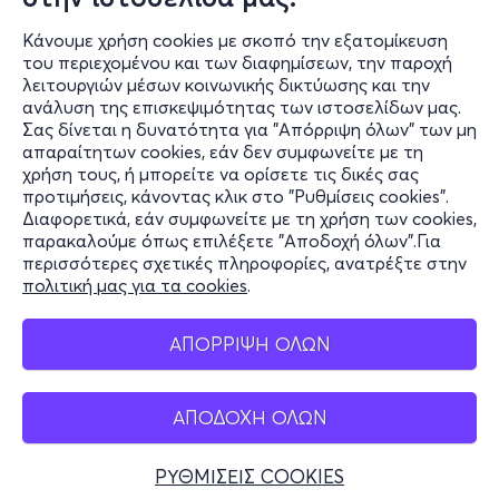
Κάνουμε χρήση cookies με σκοπό την εξατομίκευση
του περιεχομένου και των διαφημίσεων, την παροχή
λειτουργιών μέσων κοινωνικής δικτύωσης και την
ανάλυση της επισκεψιμότητας των ιστοσελίδων μας.
Σας δίνεται η δυνατότητα για "Απόρριψη όλων" των μη
Πληροφορίες
απαραίτητων cookies, εάν δεν συμφωνείτε με τη
χρήση τους, ή μπορείτε να ορίσετε τις δικές σας
Υποστήριξη
προτιμήσεις, κάνοντας κλικ στο "Ρυθμίσεις cookies".
Διαφορετικά, εάν συμφωνείτε με τη χρήση των cookies,
Stay Connected
παρακαλούμε όπως επιλέξετε "Αποδοχή όλων".Για
περισσότερες σχετικές πληροφορίες, ανατρέξτε στην
πολιτική μας για τα cookies
.
Mobile app
ΑΠΟΡΡΙΨΗ ΟΛΩΝ
ΑΠΟΔΟΧΗ ΟΛΩΝ
Ελλάδα
Τηλεφωνικές κρατήσεις
ΡΥΘΜΙΣΕΙΣ COOKIES