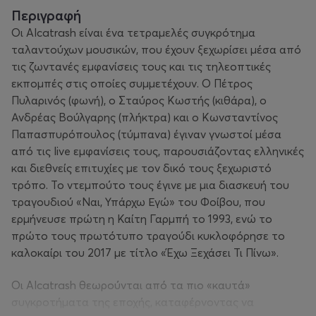
Περιγραφή
Οι Alcatrash είναι ένα τετραμελές συγκρότημα
ταλαντούχων μουσικών, που έχουν ξεχωρίσει μέσα από
τις ζωντανές εμφανίσεις τους και τις τηλεοπτικές
εκπομπές στις οποίες συμμετέχουν. Ο Πέτρος
Πυλαρινός (φωνή), ο Σταύρος Κωστής (κιθάρα), ο
Ανδρέας Βούλγαρης (πλήκτρα) και ο Κωνσταντίνος
Παπασπυρόπουλος (τύμπανα) έγιναν γνωστοί μέσα
από τις live εμφανίσεις τους, παρουσιάζοντας ελληνικές
και διεθνείς επιτυχίες με τον δικό τους ξεχωριστό
τρόπο. Το ντεμπούτο τους έγινε με μια διασκευή του
τραγουδιού «Ναι, Υπάρχω Εγώ» του Φοίβου, που
ερμήνευσε πρώτη η Καίτη Γαρμπή το 1993, ενώ το
πρώτο τους πρωτότυπο τραγούδι κυκλοφόρησε το
καλοκαίρι του 2017 με τίτλο «Έχω Ξεχάσει Τι Πίνω».
Οι Alcatrash θεωρούνται από τα πιο «καυτά»
συγκροτήματα της εποχής, καταφέρνοντας να