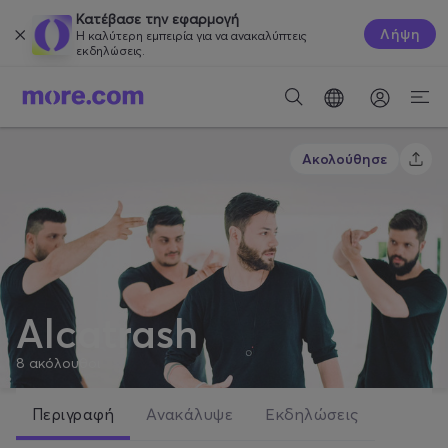
Κατέβασε την εφαρμογή
Λήψη
Η καλύτερη εμπειρία για να ανακαλύπτεις
εκδηλώσεις.
Ακολούθησε
Alcatrash
8
ακόλουθοι
Περιγραφή
Ανακάλυψε
Εκδηλώσεις