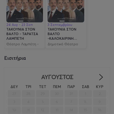
24 Αυγ - 23 Σεπ
3 Σεπτεμβρίου
ΤΑΚΟΥΝΙΑ ΣΤΟΝ
ΤΑΚΟΥΝΙΑ ΣΤΟΝ
ΒΑΛΤΟ - ΤΑΡΑΤΣΑ
ΒΑΛΤΟ
ΛΑΜΠΕΤΗ
-ΚΑΛΟΚΑΙΡΙΝΗ
ΠΕΡΙΟΔΕΙΑ
Θέατρο Λαμπέτη -
Δημοτικό Θέατρο
Ταράτσα
Μελίνα Μερκούρη
Εισιτήρια
ΑΎΓΟΥΣΤΟΣ
>
ΔΕΥ
ΤΡΙ
ΤΕΤ
ΠΕΜ
ΠΑΡ
ΣΑΒ
ΚΥΡ
27
28
29
30
31
1
2
3
4
5
6
7
8
9
10
11
12
13
14
15
16