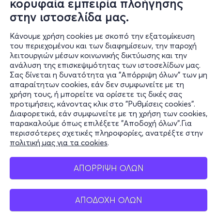
κορυφαία εμπειρία πλοήγησης
στην ιστοσελίδα μας.
Κάνουμε χρήση cookies με σκοπό την εξατομίκευση
του περιεχομένου και των διαφημίσεων, την παροχή
λειτουργιών μέσων κοινωνικής δικτύωσης και την
ανάλυση της επισκεψιμότητας των ιστοσελίδων μας.
Σας δίνεται η δυνατότητα για "Απόρριψη όλων" των μη
Πληροφορίες
απαραίτητων cookies, εάν δεν συμφωνείτε με τη
χρήση τους, ή μπορείτε να ορίσετε τις δικές σας
Υποστήριξη
προτιμήσεις, κάνοντας κλικ στο "Ρυθμίσεις cookies".
Διαφορετικά, εάν συμφωνείτε με τη χρήση των cookies,
Stay Connected
παρακαλούμε όπως επιλέξετε "Αποδοχή όλων".Για
περισσότερες σχετικές πληροφορίες, ανατρέξτε στην
πολιτική μας για τα cookies
.
Mobile app
ΑΠΟΡΡΙΨΗ ΟΛΩΝ
ΑΠΟΔΟΧΗ ΟΛΩΝ
Ελλάδα