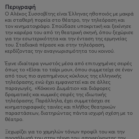
Περιγραφή
Ο Αλέκος Συσσοβίτης είναι Έλληνας ηθοποιός με μακρά
και σταθερή πορεία στο θέατρο, την τηλεόραση και
τον κινηματογράφο. Σπούδασε υποκριτική και ξεκίνησε
την καριέρα του από τη θεατρική σκηνή, όπου ξεχώρισε
για την εσωτερικότητα και την ένταση της ερμηνείας
του. Σταδιακά πέρασε και στην τηλεόραση,
κερδίζοντας την αναγνωρισιμότητα του κοινού.
Έγινε ιδιαίτερα γνωστός μέσα από επιτυχημένες σειρές
όπως το «Είσαι το ταίρι μου», όπου συμμετείχε σε έναν
από τους πιο αγαπημένους κύκλους της ελληνικής
τηλεόρασης, ενώ έχει εμφανιστεί και σε άλλες
παραγωγές, «Κόκκινο Δωμάτιο» και διάφορες
δραματικές και κωμικές σειρές της ιδιωτικής
τηλεόρασης. Παράλληλα, έχει συμμετάσχει σε
κινηματογραφικές ταινίες και πλήθος θεατρικών
παραστάσεων, διατηρώντας πάντα ισχυρή σχέση με το
θέατρο.
Ξεχωρίζει για το χαμηλών τόνων προφίλ του και την
προσήλωσή του στην τέχνη του, αποφεύγοντας την