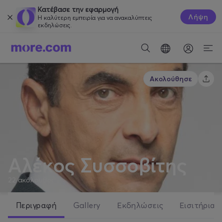
Κατέβασε την εφαρμογή
Λήψη
Η καλύτερη εμπειρία για να ανακαλύπτεις
εκδηλώσεις.
Ακολούθησε
Αλέκος Συσσοβίτης
22
ακόλουθοι
Περιγραφή
Gallery
Εκδηλώσεις
Εισιτήρια