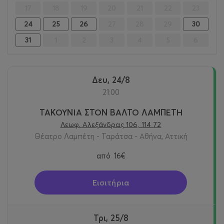
17
18
19
20
21
22
23
24
25
26
27
28
29
30
31
1
2
3
4
5
6
Δευ, 24/8
21:00
ΤΑΚΟΥΝΙΑ ΣΤΟΝ ΒΑΛΤΟ ΛΑΜΠΕΤΗ
Λεωφ. Αλεξάνδρας 106, 114 72
Θέατρο Λαμπέτη - Ταράτσα - Αθήνα, Αττική
από
16€
Εισιτήρια
Τρι, 25/8