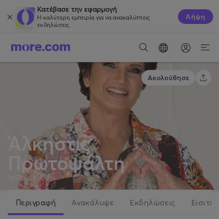
Κατέβασε την εφαρμογή
Λήψη
Η καλύτερη εμπειρία για να ανακαλύπτεις
εκδηλώσεις.
Ακολούθησε
Άλκηστις
Πρωτοψάλτη
147
ακόλουθοι
Περιγραφή
Ανακάλυψε
Εκδηλώσεις
Εισιτήρ