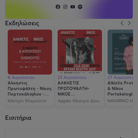
Εκδηλώσεις
8 Αυγούστου
23 Αυγούστου
27 Αυγούστου
Άλκηστις
ΑΛΚΗΣΤΙΣ
Alkistis Protop
Πρωτοψάλτη - Νίκος
ΠΡΩΤΟΨΑΛΤΗ-
& Nikos
Πορτοκάλογλου -
ΝΙΚΟΣ
Portokaloglou
Κάστρο Χλεμούτσι
ΠΟΡΤΟΚΑΛΟΓΛΟΥ |
Costa Navari
Κάστρο Χλεμούτσι
Αρχαίο Θέατρο Δίου
NAVARINO HIL
ΑΡΧΑΙΟ ΘΕΑΤΡΟ
Soundtrack
ΔΙΟΥ
Εισιτήρια