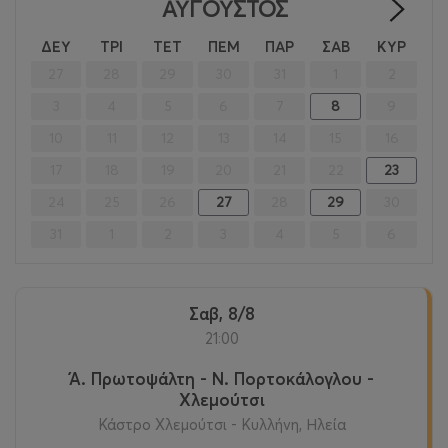
ΑΎΓΟΥΣΤΟΣ
>
ΔΕΥ
ΤΡΙ
ΤΕΤ
ΠΕΜ
ΠΑΡ
ΣΑΒ
ΚΥΡ
27
28
29
30
31
1
2
3
4
5
6
7
8
9
10
11
12
13
14
15
16
17
18
19
20
21
22
23
24
25
26
27
28
29
30
31
1
2
3
4
5
6
Σαβ, 8/8
21:00
Ά. Πρωτοψάλτη - Ν. Πορτοκάλογλου -
Χλεμούτσι
Κάστρο Χλεμούτσι - Κυλλήνη, Ηλεία