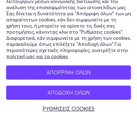
λειτουργιών μέσων κοινωνικής δικτύωσης και την
ανάλυση της επισκεψιμότητας των ιστοσελίδων μας.
Σας δίνεται η δυνατότητα για "Απόρριψη όλων" των μη
Πληροφορίες
απαραίτητων cookies, εάν δεν συμφωνείτε με τη
χρήση τους, ή μπορείτε να ορίσετε τις δικές σας
Υποστήριξη
προτιμήσεις, κάνοντας κλικ στο "Ρυθμίσεις cookies".
Διαφορετικά, εάν συμφωνείτε με τη χρήση των cookies,
Stay Connected
παρακαλούμε όπως επιλέξετε "Αποδοχή όλων".Για
περισσότερες σχετικές πληροφορίες, ανατρέξτε στην
πολιτική μας για τα cookies
.
Mobile app
ΑΠΟΡΡΙΨΗ ΟΛΩΝ
ΑΠΟΔΟΧΗ ΟΛΩΝ
Ελλάδα
Τηλεφωνικές κρατήσεις
ΡΥΘΜΙΣΕΙΣ COOKIES
+30 2117700000
Δευ - Παρ 10:00 - 18:00
Φυσικά σημεία