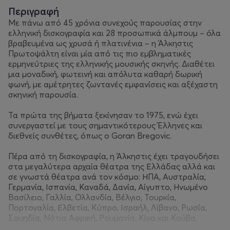
Περιγραφή
Με πάνω από 45 χρόνια συνεχούς παρουσίας στην
ελληνική δισκογραφία και 28 προσωπικά άλμπουμ – όλα
βραβευμένα ως χρυσά ή πλατινένια – η Άλκηστις
Πρωτοψάλτη είναι μία από τις πιο εμβληματικές
ερμηνεύτριες της ελληνικής μουσικής σκηνής. Διαθέτει
μια μοναδική, φωτεινή και απόλυτα καθαρή δωρική
φωνή, με αμέτρητες ζωντανές εμφανίσεις και αξέχαστη
σκηνική παρουσία.
Τα πρώτα της βήματα ξεκίνησαν το 1975, ενώ έχει
συνεργαστεί με τους σημαντικότερους Έλληνες και
διεθνείς συνθέτες, όπως ο Goran Bregovic.
Πέρα από τη δισκογραφία, η Άλκηστις έχει τραγουδήσει
στα μεγαλύτερα αρχαία θέατρα της Ελλάδας αλλά και
σε γνωστά θέατρα ανά τον κόσμο: ΗΠΑ, Αυστραλία,
Γερμανία, Ισπανία, Καναδά, Δανία, Αίγυπτο, Ηνωμένο
Βασίλειο, Γαλλία, Ολλανδία, Βέλγιο, Τουρκία,
Πορτογαλία, Ελβετία, Κύπρο, Ισραήλ, Λίβανο, Ρωσία,
Σουηδία, Νότια Αφρική, Ρουμανία, Κίνα και Κούβα.