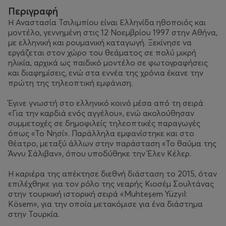
Περιγραφή
Η Αναστασία Τσιλιμπίου είναι Ελληνίδα ηθοποιός και
μοντέλο, γεννημένη στις 12 Νοεμβρίου 1997 στην Αθήνα,
με ελληνική και ρουμανική καταγωγή. Ξεκίνησε να
εργάζεται στον χώρο του θεάματος σε πολύ μικρή
ηλικία, αρχικά ως παιδικό μοντέλο σε φωτογραφήσεις
και διαφημίσεις, ενώ στα εννέα της χρόνια έκανε την
πρώτη της τηλεοπτική εμφάνιση.
Έγινε γνωστή στο ελληνικό κοινό μέσα από τη σειρά
«Για την καρδιά ενός αγγέλου», ενώ ακολούθησαν
συμμετοχές σε δημοφιλείς τηλεοπτικές παραγωγές
όπως «Το Νησί». Παράλληλα εμφανίστηκε και στο
θέατρο, μεταξύ άλλων στην παράσταση «Το θαύμα της
Άννυ Σάλιβαν», όπου υποδύθηκε την Έλεν Κέλερ.
Η καριέρα της απέκτησε διεθνή διάσταση το 2015, όταν
επιλέχθηκε για τον ρόλο της νεαρής Κιοσέμ Σουλτάνας
στην τουρκική ιστορική σειρά «Muhteşem Yüzyıl:
Kösem», για την οποία μετακόμισε για ένα διάστημα
στην Τουρκία.