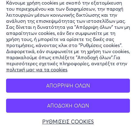
Κάνουμε χρήση cookies με σκοπό την εξατομίκευση
του περιεχομένου και των διαφημίσεων, την παροχή
λειτουργιών μέσων κοινωνικής δικτύωσης και την
ανάλυση της επισκεψιμότητας των ιστοσελίδων μας.
Σας δίνεται η δυνατότητα για "Απόρριψη όλων" των μη
Πληροφορίες
απαραίτητων cookies, εάν δεν συμφωνείτε με τη
χρήση τους, ή μπορείτε να ορίσετε τις δικές σας
Υποστήριξη
προτιμήσεις, κάνοντας κλικ στο "Ρυθμίσεις cookies".
Διαφορετικά, εάν συμφωνείτε με τη χρήση των cookies,
Stay Connected
παρακαλούμε όπως επιλέξετε "Αποδοχή όλων".Για
περισσότερες σχετικές πληροφορίες, ανατρέξτε στην
πολιτική μας για τα cookies
.
Mobile app
ΑΠΟΡΡΙΨΗ ΟΛΩΝ
ΑΠΟΔΟΧΗ ΟΛΩΝ
Ελλάδα
Τηλεφωνικές κρατήσεις
ΡΥΘΜΙΣΕΙΣ COOKIES
+30 2117700000
Δευ - Παρ 10:00 - 18:00