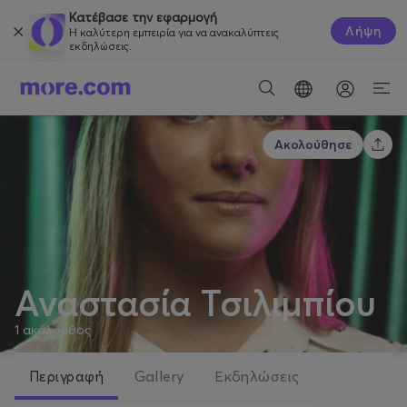
Κατέβασε την εφαρμογή
Λήψη
Η καλύτερη εμπειρία για να ανακαλύπτεις
εκδηλώσεις.
Ακολούθησε
Αναστασία Τσιλιμπίου
1
ακόλουθος
Περιγραφή
Gallery
Εκδηλώσεις